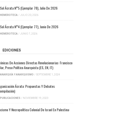
 Sol Ácrata N°5 (ejemplar 78), Julio De 2026
HEMEROTECA
/
JULIO 20, 2026
 Sol Ácrata N°4 (ejemplar 77), Junio De 2026
HEMEROTECA
/
JUNIO 7, 2026
EDICIONES
ónicas De Acciones Directas Revolucionarias: Francisco
lar, Preso Político Anarquista (ES, EN, IT)
ANARQUÍA Y ANARQUISMO
/
SEPTIEMBRE 1, 2024
ganización Ácrata: Propuestas Y Debates
ompilación)
PUBLICACIONES
/
NOVIEMBRE 19, 2023
cismo Y Necropolítica Colonial De Israel En Palestina: