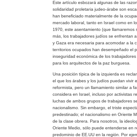
Este artículo esbozará algunas de las razo
solidaridad proletaria judeo-árabe son esca
han beneficiado materialmente de la ocupació
mercado laboral, tanto en Israel como en l
1970, este asentamiento (que llamaremos si
más, los trabajadores judíos se enfrentan 
y Gaza era necesaria para acomodar a la cl
territorios ocupados han desempeñado el p
inseguridad económica de los trabajadores 
para los arquitectos de la paz burguesa.
Una posición típica de la izquierda es recl
el que los árabes y los judíos puedan vivir
reformista, pero un llamamiento similar a f
considera en Israel, incluso por activistas r
luchas de ambos grupos de trabajadores se
nacionalismo. Sin embargo, el triste espect
predestinado; el nacionalismo en Oriente M
de la clase obrera. Para nosotros, la ideol
Oriente Medio, sólo puede entenderse en rel
predominio de EE.UU en la región. Por ejem