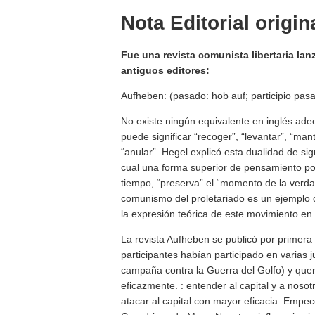
Nota Editorial origin
Fue una revista comunista libertaria la
antiguos editores:
Aufheben: (pasado: hob auf; participio pas
No existe ningún equivalente en inglés ad
puede significar “recoger”, “levantar”, “man
“anular”. Hegel explicó esta dualidad de sig
cual una forma superior de pensamiento podr
tiempo, “preserva” el “momento de la verdad
comunismo del proletariado es un ejemplo d
la expresión teórica de este movimiento en 
La revista Aufheben se publicó por primera
participantes habían participado en varias 
campaña contra la Guerra del Golfo) y querí
eficazmente. : entender al capital y a nos
atacar al capital con mayor eficacia. Empe