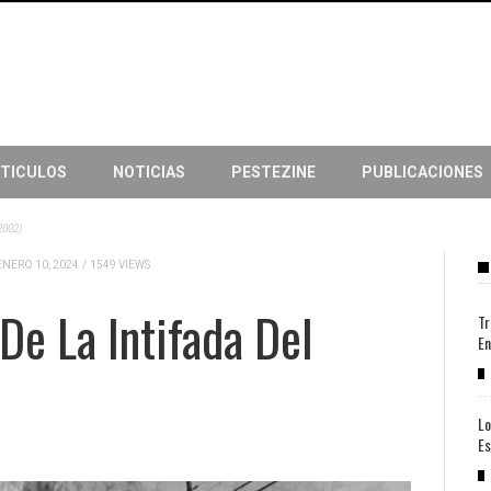
TICULOS
NOTICIAS
PESTEZINE
PUBLICACIONES
2002)
ENERO 10, 2024
/
1549 VIEWS
De La Intifada Del
Tr
En
Lo
Es