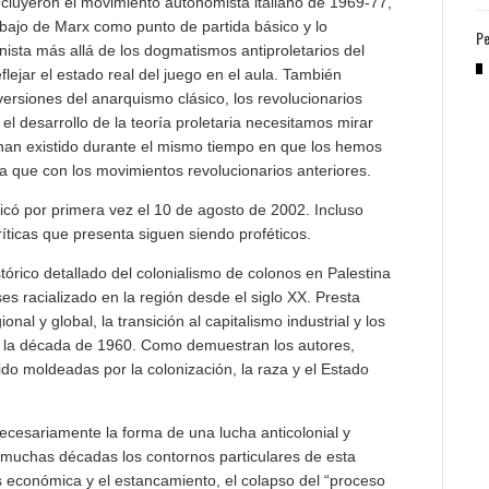
ncluyeron el movimiento autonomista italiano de 1969-77,
rabajo de Marx como punto de partida básico y lo
Pe
unista más allá de los dogmatismos antiproletarios del
lejar el estado real del juego en el aula. También
rsiones del anarquismo clásico, los revolucionarios
el desarrollo de la teoría proletaria necesitamos mirar
an existido durante el mismo tiempo en que los hemos
que con los movimientos revolucionarios anteriores.
blicó por primera vez el 10 de agosto de 2002. Incluso
ríticas que presenta siguen siendo proféticos.
istórico detallado del colonialismo de colonos en Palestina
es racializado en la región desde el siglo XX. Presta
nal y global, la transición al capitalismo industrial y los
de la década de 1960. Como demuestran los autores,
ido moldeadas por la colonización, la raza y el Estado
necesariamente la forma de una lucha anticolonial y
y muchas décadas los contornos particulares de esta
s económica y el estancamiento, el colapso del “proceso