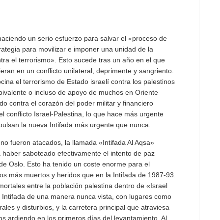
 haciendo un serio esfuerzo para salvar el «proceso de
rategia para movilizar e imponer una unidad de la
tra el terrorismo». Esto sucede tras un año en el que
ieran en un conflicto unilateral, deprimente y sangriento.
na el terrorismo de Estado israelí contra los palestinos
bivalente o incluso de apoyo de muchos en Oriente
do contra el corazón del poder militar y financiero
l conflicto Israel-Palestina, lo que hace más urgente
mpulsan la nueva Intifada más urgente que nunca.
o fueron atacados, la llamada «Intifada Al Aqsa»
 haber saboteado efectivamente el intento de paz
e Oslo. Esto ha tenido un coste enorme para el
hos más muertos y heridos que en la Intifada de 1987-93.
mortales entre la población palestina dentro de «Israel
a Intifada de una manera nunca vista, con lugares como
les y disturbios, y la carretera principal que atraviesa
s ardiendo en los primeros días del levantamiento. Al