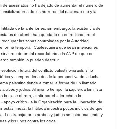
raelí de asesinatos no ha dejado de aumentar el número de
ensibilizadores de los horrores del nacionalismo y la
Intifada de la anterior es, sin embargo, la existencia de
y estatus de cliente han quedado en entredicho pro el
 reocupar las zonas controladas por la Autoridad
e forma temporal. Cualesquiera que sean intenciones
s sirvieron de brutal recordatorio a la ANP de que es
earon también lo pueden destruir.
 evolución futura del conflicto palestino-israelí, sino
istórico y comprenderla desde la perspectiva de la lucha
ema palestino tiende a tomar la forma de un llamado
s árabes y judíos. Al mismo tiempo, la izquierda leninista
 a la clase obrera, al afirmar el «derecho a la
 «apoyo crítico» a la Organización para la Liberación de
r estas líneas, la Intifada muestra pocos indicios de que
ta. Los trabajadores árabes y judíos se están «uniendo y
s y los unos contra los otros.