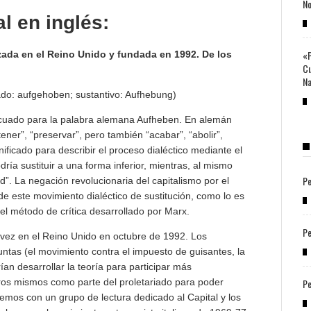
No
al en inglés:
«P
nzada en el Reino Unido y fundada en 1992.
De los
Cu
Na
ado: aufgehoben; sustantivo: Aufhebung)
ecuado para la palabra alemana Aufheben. En alemán
tener”, “preservar”, pero también “acabar”, “abolir”,
nificado para describir el proceso dialéctico mediante el
ía sustituir a una forma inferior, mientras, al mismo
Pe
”. La negación revolucionaria del capitalismo por el
e este movimiento dialéctico de sustitución, como lo es
el método de crítica desarrollado por Marx.
Pe
 vez en el Reino Unido en octubre de 1992. Los
juntas (el movimiento contra el impuesto de guisantes, la
an desarrollar la teoría para participar más
otros mismos como parte del proletariado para poder
Pe
cemos con un grupo de lectura dedicado al Capital y los