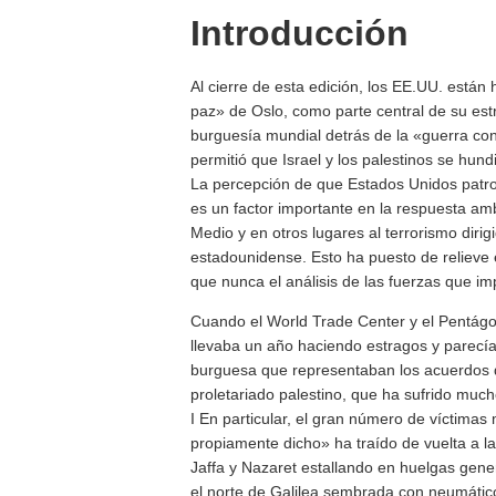
Introducción
Al cierre de esta edición, los EE.UU. están
paz» de Oslo, como parte central de su est
burguesía mundial detrás de la «guerra con
permitió que Israel y los palestinos se hund
La percepción de que Estados Unidos patroci
es un factor importante en la respuesta am
Medio y en otros lugares al terrorismo dirigi
estadounidense. Esto ha puesto de relieve e
que nunca el análisis de las fuerzas que i
Cuando el World Trade Center y el Pentágon
llevaba un año haciendo estragos y parecía
burguesa que representaban los acuerdos d
proletariado palestino, que ha sufrido muc
I En particular, el gran número de víctimas 
propiamente dicho» ha traído de vuelta a l
Jaffa y Nazaret estallando en huelgas genera
el norte de Galilea sembrada con neumático