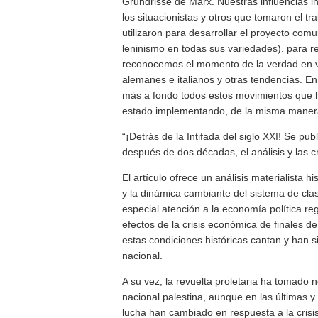
Grundrisse de Marx. Nuestras influencias i
los situacionistas y otros que tomaron el t
utilizaron para desarrollar el proyecto com
leninismo en todas sus variedades). para ref
reconocemos el momento de la verdad en ve
alemanes e italianos y otras tendencias. En 
más a fondo todos estos movimientos que h
estado implementando, de la misma manera 
“¡Detrás de la Intifada del siglo XXI! Se pu
después de dos décadas, el análisis y las c
El artículo ofrece un análisis materialista h
y la dinámica cambiante del sistema de clas
especial atención a la economía política regio
efectos de la crisis económica de finales 
estas condiciones históricas cantan y han s
nacional.
A su vez, la revuelta proletaria ha tomado 
nacional palestina, aunque en las últimas 
lucha han cambiado en respuesta a la crisi