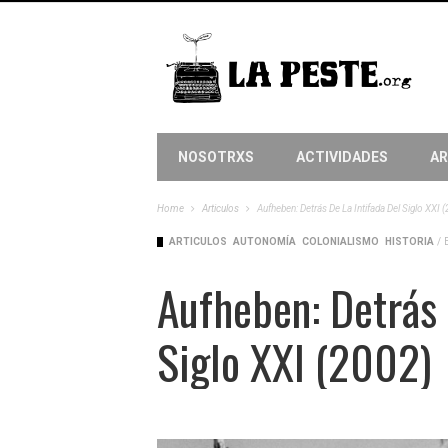
NOSOTRXS
ACTIVIDADES
AR
Home
Articulos
Aufheben: Detrás De La Intifada Del Siglo XXI (
ARTICULOS
AUTONOMÍA
COLONIALISMO
HISTORIA
/
Aufheben: Detrás 
Siglo XXI (2002)