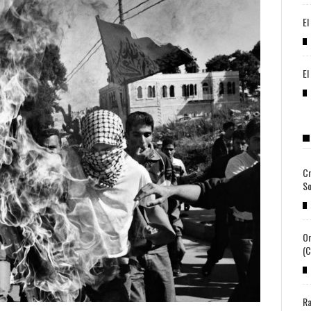
El
El
Cr
So
Or
(c
Ra