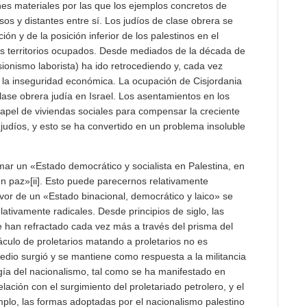
nes materiales por las que los ejemplos concretos de
sos y distantes entre sí. Los judíos de clase obrera se
n y de la posición inferior de los palestinos en el
os territorios ocupados. Desde mediados de la década de
onismo laborista) ha ido retrocediendo y, cada vez
a la inseguridad económica. La ocupación de Cisjordania
ase obrera judía en Israel. Los asentamientos en los
apel de viviendas sociales para compensar la creciente
judíos, y esto se ha convertido en un problema insoluble
amar un «Estado democrático y socialista en Palestina, en
 en paz»[ii]. Esto puede parecernos relativamente
avor de un «Estado binacional, democrático y laico» se
elativamente radicales. Desde principios de siglo, las
 han refractado cada vez más a través del prisma del
áculo de proletarios matando a proletarios no es
edio surgió y se mantiene como respuesta a la militancia
ogía del nacionalismo, tal como se ha manifestado en
ación con el surgimiento del proletariado petrolero, y el
plo, las formas adoptadas por el nacionalismo palestino