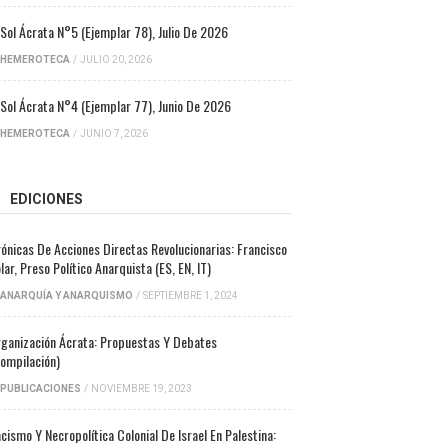
 Sol Ácrata N°5 (ejemplar 78), Julio De 2026
HEMEROTECA
/
JULIO 20, 2026
 Sol Ácrata N°4 (ejemplar 77), Junio De 2026
HEMEROTECA
/
JUNIO 7, 2026
EDICIONES
ónicas De Acciones Directas Revolucionarias: Francisco
lar, Preso Político Anarquista (ES, EN, IT)
ANARQUÍA Y ANARQUISMO
/
SEPTIEMBRE 1, 2024
ganización Ácrata: Propuestas Y Debates
ompilación)
PUBLICACIONES
/
NOVIEMBRE 19, 2023
cismo Y Necropolítica Colonial De Israel En Palestina: