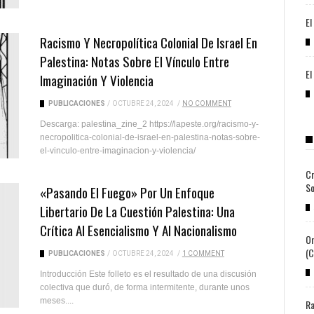
El
Racismo Y Necropolítica Colonial De Israel En
Palestina: Notas Sobre El Vínculo Entre
El
Imaginación Y Violencia
PUBLICACIONES
/
OCTUBRE 24, 2024
/
NO COMMENT
Descarga: palestina_zine_2 https://lapeste.org/racismo-y-
necropolitica-colonial-de-israel-en-palestina-notas-sobre-
el-vinculo-entre-imaginacion-y-violencia/
Cr
So
«Pasando El Fuego» Por Un Enfoque
Libertario De La Cuestión Palestina: Una
Crítica Al Esencialismo Y Al Nacionalismo
Or
(c
PUBLICACIONES
/
OCTUBRE 24, 2024
/
1 COMMENT
Introducción Este folleto es el resultado de una discusión
colectiva que duró, de forma intermitente, durante unos
meses....
Ra