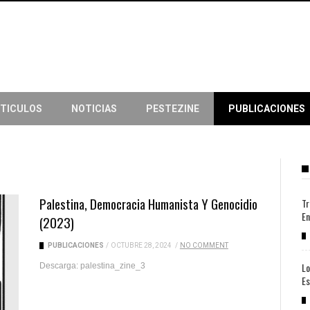
TICULOS
NOTICIAS
PESTEZINE
PUBLICACIONES
Palestina, Democracia Humanista Y Genocidio
Tr
En
(2023)
PUBLICACIONES
/
OCTUBRE 28, 2024
/
NO COMMENT
Lo
Descarga: palestina_zine_3
Es