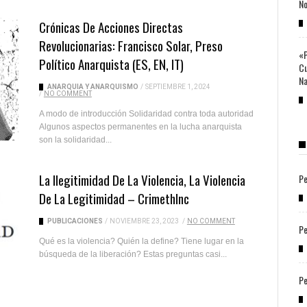
No
Crónicas De Acciones Directas
Revolucionarias: Francisco Solar, Preso
«P
Político Anarquista (ES, EN, IT)
Cu
Na
ANARQUÍA Y ANARQUISMO
/
SEPTIEMBRE 1, 2024
/
NO COMMENT
A modo de introducción Solidaridad contra toda autoridad
Algunos aspectos permanentes en la lucha anarquista
son la solidaridad...
La Ilegitimidad De La Violencia, La Violencia
Pe
De La Legitimidad – CrimethInc
PUBLICACIONES
/
NOVIEMBRE 23, 2023
/
NO COMMENT
Pe
Qué es la violencia? Quién la define? Tiene lugar en la
búsqueda de la liberación? Estas preguntas casi...
Pe