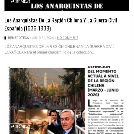
351 VIEWS
Los Anarquistas De La Región Chilena Y La Guerra Civil
Española (1936-1939)
HEMEROTECA
/
JULIO 20, 2026
/
NO COMMENT
LOS ANARQUISTAS DE LA REGIÓN CHILENA Y LA GUERRA CIVIL
ESPAÑOLA Para el primer cuadernillo de la colección...
382 VIEWS