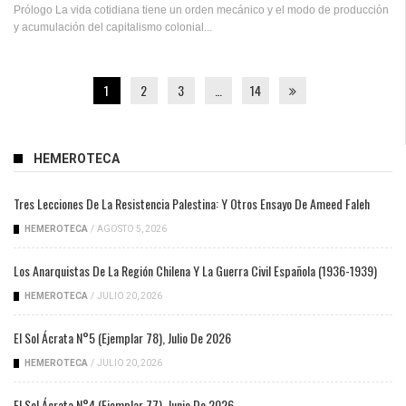
Prólogo La vida cotidiana tiene un orden mecánico y el modo de producción
y acumulación del capitalismo colonial...
1
2
3
…
14
HEMEROTECA
Tres Lecciones De La Resistencia Palestina: Y Otros Ensayo De Ameed Faleh
HEMEROTECA
/
AGOSTO 5, 2026
Los Anarquistas De La Región Chilena Y La Guerra Civil Española (1936-1939)
HEMEROTECA
/
JULIO 20, 2026
El Sol Ácrata N°5 (ejemplar 78), Julio De 2026
HEMEROTECA
/
JULIO 20, 2026
El Sol Ácrata N°4 (ejemplar 77), Junio De 2026