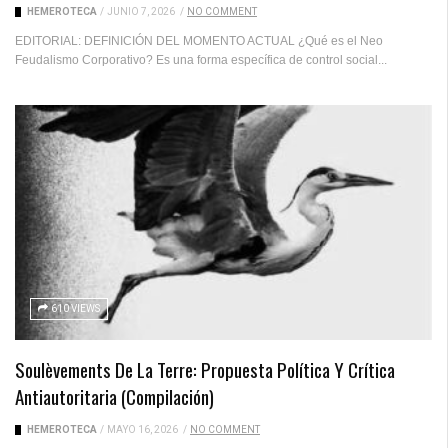
HEMEROTECA
/
JUNIO 7, 2026
/
NO COMMENT
EDITORIAL: DEFINICIÓN DEL MOMENTO ACTUAL ¿Qué es el Neo
Feudalismo Corporativo? Es una forma específica de control social...
610 VIEWS
Soulèvements De La Terre: Propuesta Política Y Crítica
Antiautoritaria (compilación)
HEMEROTECA
/
MAYO 16, 2026
/
NO COMMENT