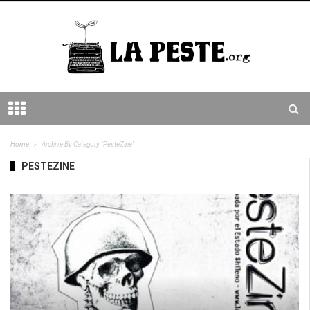
Home
Archive By Category "PesteZine"
PESTEZINE