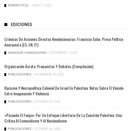
HEMEROTECA
/
JUNIO 7, 2026
EDICIONES
Crónicas De Acciones Directas Revolucionarias: Francisco Solar, Preso Político
Anarquista (ES, EN, IT)
ANARQUÍA Y ANARQUISMO
/
SEPTIEMBRE 1, 2024
Organización Ácrata: Propuestas Y Debates (compilación)
PUBLICACIONES
/
NOVIEMBRE 19, 2023
Racismo Y Necropolítica Colonial De Israel En Palestina: Notas Sobre El Vínculo
Entre Imaginación Y Violencia
PUBLICACIONES
/
OCTUBRE 24, 2024
«Pasando El Fuego» Por Un Enfoque Libertario De La Cuestión Palestina: Una
Crítica Al Esencialismo Y Al Nacionalismo
PUBLICACIONES
/
OCTUBRE 24, 2024