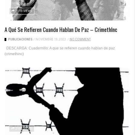
1613 VIEWS
A Qué Se Refieren Cuando Hablan De Paz – CrimethInc
PUBLICACIONES
/
NOVIEMBRE 19, 2023
/
NO COMMENT
DESCARGA: Cuadernillo: A que se refieren cuando hablan de paz
(crimethinc)
2155 VIEWS