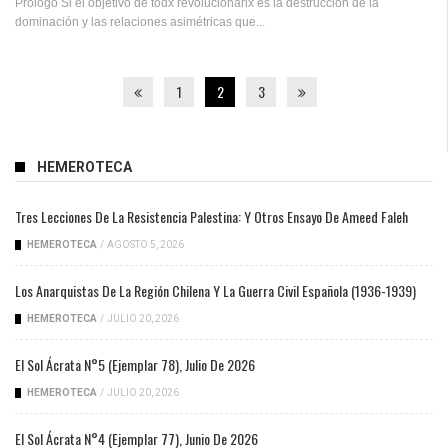
Prólogo Si el objetivo de todx revolucionarix es la destrucción de la
dominación y las relaciones asimétricas que...
1
2
3
HEMEROTECA
Tres Lecciones De La Resistencia Palestina: Y Otros Ensayo De Ameed Faleh
HEMEROTECA
/
AGOSTO 5, 2026
Los Anarquistas De La Región Chilena Y La Guerra Civil Española (1936-1939)
HEMEROTECA
/
JULIO 20, 2026
El Sol Ácrata N°5 (ejemplar 78), Julio De 2026
HEMEROTECA
/
JULIO 20, 2026
El Sol Ácrata N°4 (ejemplar 77), Junio De 2026