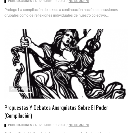
PUBLICACIONES
/
NOVIEMBRE 19, 2023
/
NO COMMENT
Prólogo La compilación de textos a continuación nació de discusiones
grupales como de reflexiones individuales de nuestro colectivo...
984 VIEWS
Propuestas Y Debates Anarquistas Sobre El Poder
(compilación)
PUBLICACIONES
/
NOVIEMBRE 19, 2023
/
NO COMMENT