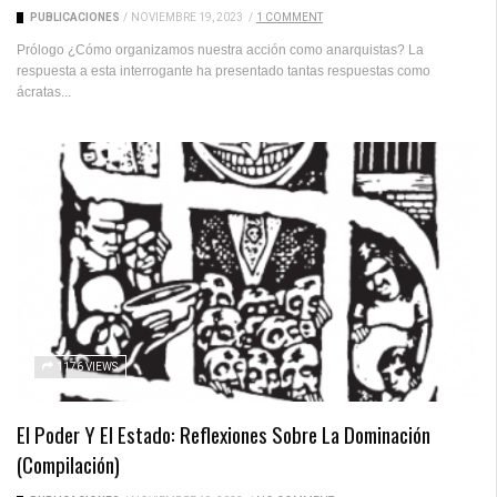
PUBLICACIONES
/
NOVIEMBRE 19, 2023
/
1 COMMENT
Prólogo ¿Cómo organizamos nuestra acción como anarquistas? La
respuesta a esta interrogante ha presentado tantas respuestas como
ácratas...
1176 VIEWS
El Poder Y El Estado: Reflexiones Sobre La Dominación
(compilación)