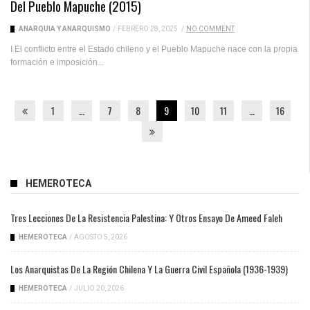
Del Pueblo Mapuche (2015)
ANARQUÍA Y ANARQUISMO
/
FEBRERO 28, 2025
/
NO COMMENT
I El conflicto entre el Estado chileno y el Pueblo Mapuche nace con la propia
formación e imposición...
1
…
7
8
9
10
11
…
16
HEMEROTECA
Tres Lecciones De La Resistencia Palestina: Y Otros Ensayo De Ameed Faleh
HEMEROTECA
/
AGOSTO 5, 2026
Los Anarquistas De La Región Chilena Y La Guerra Civil Española (1936-1939)
HEMEROTECA
/
JULIO 20, 2026