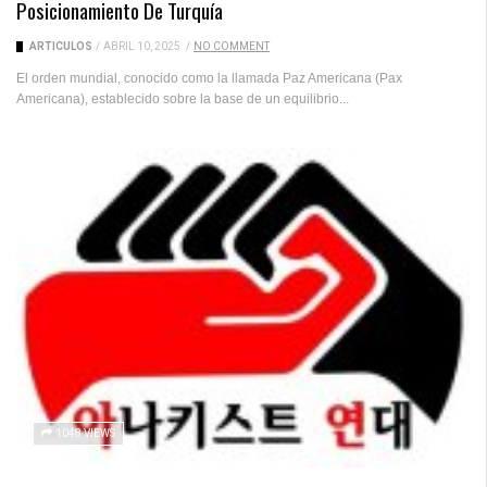
Posicionamiento De Turquía
ARTICULOS
/
ABRIL 10, 2025
/
NO COMMENT
El orden mundial, conocido como la llamada Paz Americana (Pax
Americana), establecido sobre la base de un equilibrio...
1048 VIEWS