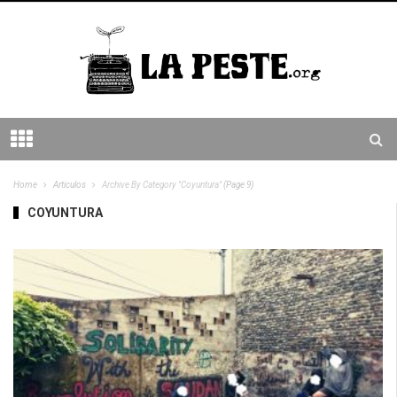
Home
Articulos
Archive By Category "Coyuntura"
(Page 9)
COYUNTURA