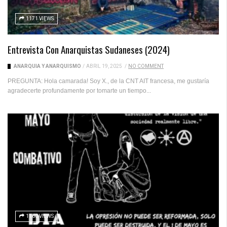
1171 VIEWS
Entrevista Con Anarquistas Sudaneses (2024)
ANARQUÍA Y ANARQUISMO
/
ABRIL 19, 2025
/
NO COMMENT
PREGUNTA: Hola camarada! Soy X., de la CNT AIT francesa, me gustaría
agradecerte profundamente por tomarte un tiempo...
1160 VIEWS