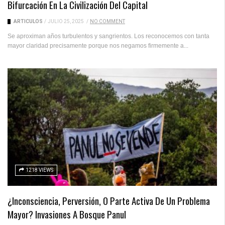
Bifurcación En La Civilización Del Capital
ARTICULOS
/
JULIO 25, 2025
/
NO COMMENT
Se aproximan años turbulentos y sangrientos. Los reconocemos con tanta
mayor claridad precisamente porque nos negamos firmemente a...
1218 VIEWS
¿Inconsciencia, Perversión, O Parte Activa De Un Problema
Mayor? Invasiones A Bosque Panul