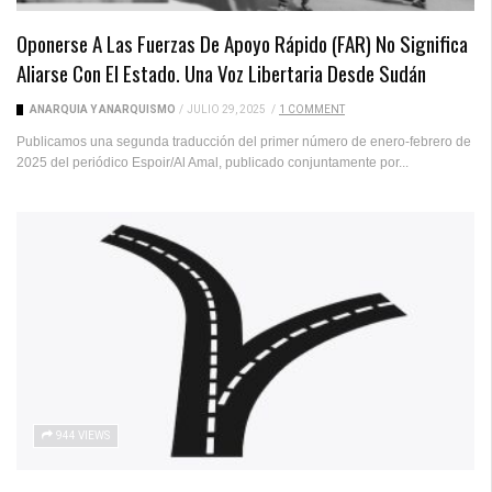
Oponerse A Las Fuerzas De Apoyo Rápido (FAR) No Significa
Aliarse Con El Estado. Una Voz Libertaria Desde Sudán
ANARQUÍA Y ANARQUISMO
/
JULIO 29, 2025
/
1 COMMENT
Publicamos una segunda traducción del primer número de enero-febrero de
2025 del periódico Espoir/Al Amal, publicado conjuntamente por...
944 VIEWS