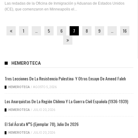
Las redadas de la Oficina de Inmigración y Aduanas de Estados Unidos
(ICE), que comenzaron en Minneapolis el...
1
…
5
6
7
8
9
…
16
HEMEROTECA
Tres Lecciones De La Resistencia Palestina: Y Otros Ensayo De Ameed Faleh
HEMEROTECA
/
AGOSTO 5, 2026
Los Anarquistas De La Región Chilena Y La Guerra Civil Española (1936-1939)
HEMEROTECA
/
JULIO 20, 2026
El Sol Ácrata N°5 (ejemplar 78), Julio De 2026
HEMEROTECA
/
JULIO 20, 2026