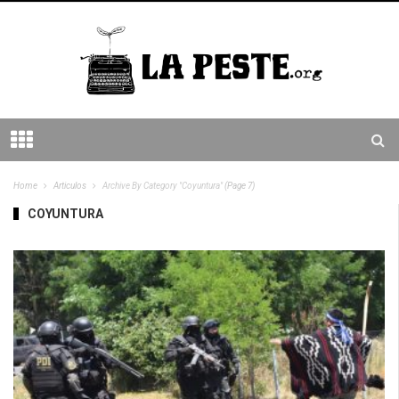
Home
Articulos
Archive By Category "Coyuntura"
(Page 7)
COYUNTURA