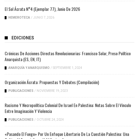
El Sol Ácrata N°4 (ejemplar 77), Junio De 2026
HEMEROTECA
/
JUNIO 7, 2026
EDICIONES
Crónicas De Acciones Directas Revolucionarias: Francisco Solar, Preso Político
Anarquista (ES, EN, IT)
ANARQUÍA Y ANARQUISMO
/
SEPTIEMBRE 1, 2024
Organización Ácrata: Propuestas Y Debates (compilación)
PUBLICACIONES
/
NOVIEMBRE 19, 2023
Racismo Y Necropolítica Colonial De Israel En Palestina: Notas Sobre El Vínculo
Entre Imaginación Y Violencia
PUBLICACIONES
/
OCTUBRE 24, 2024
«Pasando El Fuego» Por Un Enfoque Libertario De La Cuestión Palestina: Una