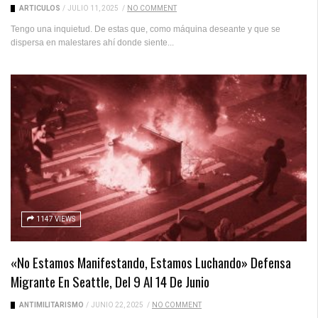
ARTICULOS
/
JULIO 11, 2025
/
NO COMMENT
Tengo una inquietud. De estas que, como máquina deseante y que se
dispersa en malestares ahí donde siente...
1147 VIEWS
«No Estamos Manifestando, Estamos Luchando» Defensa
Migrante En Seattle, Del 9 Al 14 De Junio
ANTIMILITARISMO
/
JUNIO 22, 2025
/
NO COMMENT