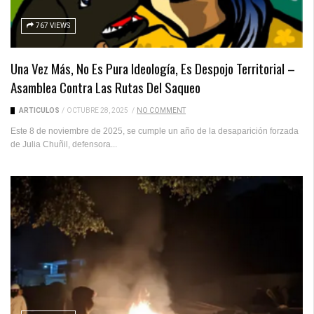
767 VIEWS
Una Vez Más, No Es Pura Ideología, Es Despojo Territorial –
Asamblea Contra Las Rutas Del Saqueo
ARTICULOS
/
OCTUBRE 28, 2025
/
NO COMMENT
Este 8 de noviembre de 2025, se cumple un año de la desaparición forzada
de Julia Chuñil, defensora...