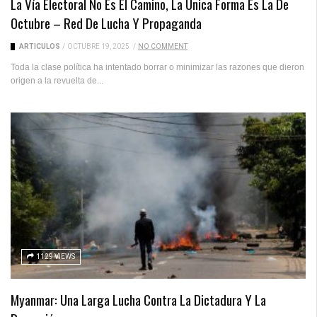
La Vía Electoral No Es El Camino, La Única Forma Es La De
Octubre – Red De Lucha Y Propaganda
ARTICULOS
/
OCTUBRE 19, 2025
/
NO COMMENT
Toda la clase política ha intentado borrar o minimizar las razones que dieron
origen a la revuelta de...
1129 VIEWS
Myanmar: Una Larga Lucha Contra La Dictadura Y La