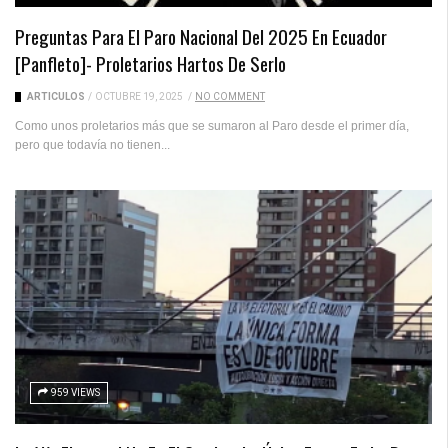
Preguntas Para El Paro Nacional Del 2025 En Ecuador
[Panfleto]- Proletarios Hartos De Serlo
ARTICULOS
/
OCTUBRE 19, 2025
/
NO COMMENT
Como unos proletarios más que se sumaron al Paro desde el primer día,
pero que todavía no tienen...
959 VIEWS