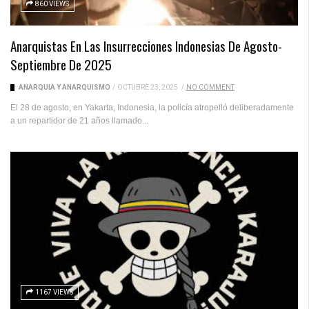
860 VIEWS
Anarquistas En Las Insurrecciones Indonesias De Agosto-
Septiembre De 2025
ANARQUÍA Y ANARQUISMO
/
OCTUBRE 23, 2025
/
NO COMMENT
El 28 de agosto, en Yakarta, Indonesia, la policía atropelló deliberadamente
a un repartidor de 21 años llamado...
1167 VIEWS