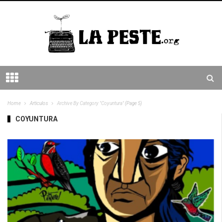
Home
Articulos
Archive By Category "Coyuntura"
(Page 5)
COYUNTURA