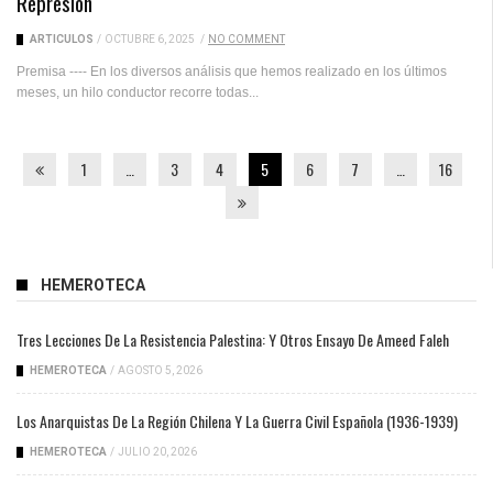
Represión
ARTICULOS
/
OCTUBRE 6, 2025
/
NO COMMENT
Premisa ---- En los diversos análisis que hemos realizado en los últimos
meses, un hilo conductor recorre todas...
1
…
3
4
5
6
7
…
16
HEMEROTECA
Tres Lecciones De La Resistencia Palestina: Y Otros Ensayo De Ameed Faleh
HEMEROTECA
/
AGOSTO 5, 2026
Los Anarquistas De La Región Chilena Y La Guerra Civil Española (1936-1939)
HEMEROTECA
/
JULIO 20, 2026