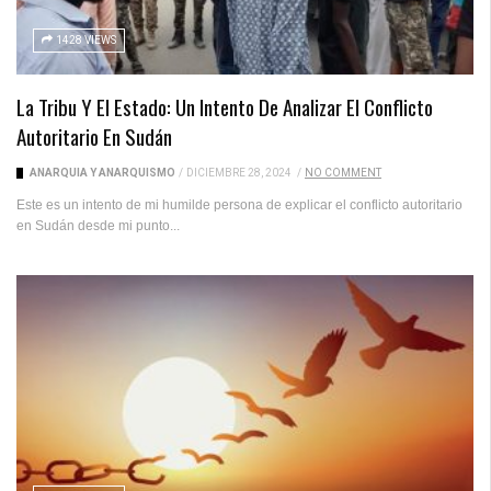
1428 VIEWS
La Tribu Y El Estado: Un Intento De Analizar El Conflicto
Autoritario En Sudán
ANARQUÍA Y ANARQUISMO
/
DICIEMBRE 28, 2024
/
NO COMMENT
Este es un intento de mi humilde persona de explicar el conflicto autoritario
en Sudán desde mi punto...