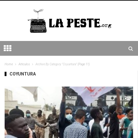
Home
Articulos
Archive By Category "Coyuntura"
(Page 11)
COYUNTURA