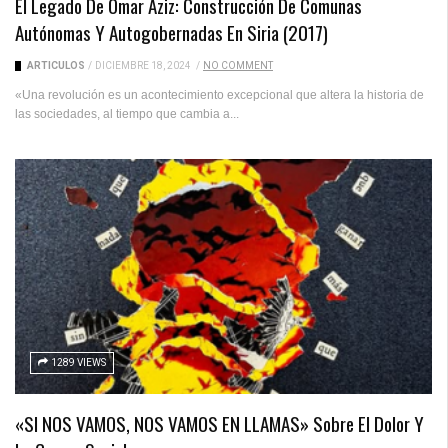
El Legado De Omar Aziz: Construcción De Comunas
Autónomas Y Autogobernadas En Siria (2017)
ARTICULOS
/
DICIEMBRE 18, 2024
/
NO COMMENT
«Una revolución es un acontecimiento excepcional que altera la historia de
las sociedades, al tiempo que cambia a...
1289 VIEWS
«SI NOS VAMOS, NOS VAMOS EN LLAMAS» Sobre El Dolor Y