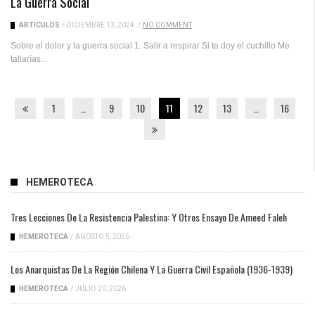
La Guerra Social
ARTICULOS
/
DICIEMBRE 13, 2024
/
NO COMMENT
Sobre el dolor y la guerra social 1. Salir a respirar Si te doy el cuchillo Me
tallarías...
1
…
9
10
11
12
13
…
16
HEMEROTECA
Tres Lecciones De La Resistencia Palestina: Y Otros Ensayo De Ameed Faleh
HEMEROTECA
/
AGOSTO 5, 2026
Los Anarquistas De La Región Chilena Y La Guerra Civil Española (1936-1939)
HEMEROTECA
/
JULIO 20, 2026