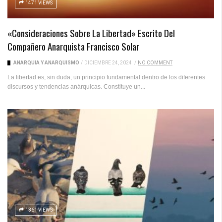
1471 VIEWS
«Consideraciones Sobre La Libertad» Escrito Del
Compañero Anarquista Francisco Solar
ANARQUÍA Y ANARQUISMO
/
DICIEMBRE 24, 2024
/
NO COMMENT
La libertad es, sin duda, un principio fundamental dentro de los diferentes
discursos y tendencias anárquicas. Constituye un...
1361 VIEWS