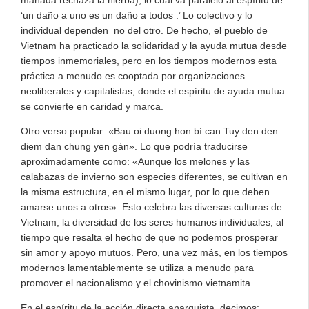
manada rechaza la hierba), lo cual va paralelo al espíritu de
‘un daño a uno es un daño a todos .’ Lo colectivo y lo
individual dependen no del otro. De hecho, el pueblo de
Vietnam ha practicado la solidaridad y la ayuda mutua desde
tiempos inmemoriales, pero en los tiempos modernos esta
práctica a menudo es cooptada por organizaciones
neoliberales y capitalistas, donde el espíritu de ayuda mutua
se convierte en caridad y marca.
Otro verso popular: «Bau oi duong hon bí can Tuy den den
diem dan chung yen gàn». Lo que podría traducirse
aproximadamente como: «Aunque los melones y las
calabazas de invierno son especies diferentes, se cultivan en
la misma estructura, en el mismo lugar, por lo que deben
amarse unos a otros». Esto celebra las diversas culturas de
Vietnam, la diversidad de los seres humanos individuales, al
tiempo que resalta el hecho de que no podemos prosperar
sin amor y apoyo mutuos. Pero, una vez más, en los tiempos
modernos lamentablemente se utiliza a menudo para
promover el nacionalismo y el chovinismo vietnamita.
En el espíritu de la acción directa anarquista, decimos: