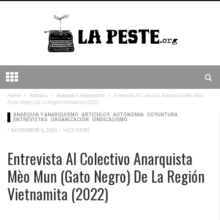
Home
Articulos
Anarquía Y Anarquismo
Entrevista Al Colectivo Anarquista Mèo Mun
(Gato Negro) De La Región Vietnamita (2022)
ANARQUÍA Y ANARQUISMO
ARTICULOS
AUTONOMÍA
COYUNTURA
ENTREVISTAS
ORGANIZACIÓN
SINDICALISMO
/
NOVIEMBRE 6, 2024
/
1422 VIEWS
Entrevista Al Colectivo Anarquista
Mèo Mun (Gato Negro) De La Región
Vietnamita (2022)