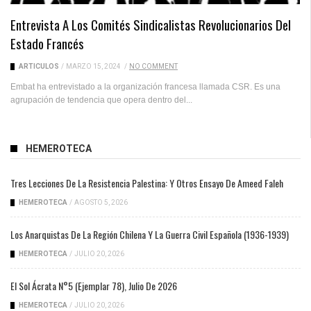
Entrevista A Los Comités Sindicalistas Revolucionarios Del
Estado Francés
ARTICULOS
/
MARZO 15, 2024
/
NO COMMENT
Embat ha entrevistado a la organización francesa llamada CSR. Es una
agrupación de tendencia que opera dentro del...
HEMEROTECA
Tres Lecciones De La Resistencia Palestina: Y Otros Ensayo De Ameed Faleh
HEMEROTECA
/
AGOSTO 5, 2026
Los Anarquistas De La Región Chilena Y La Guerra Civil Española (1936-1939)
HEMEROTECA
/
JULIO 20, 2026
El Sol Ácrata N°5 (ejemplar 78), Julio De 2026
HEMEROTECA
/
JULIO 20, 2026