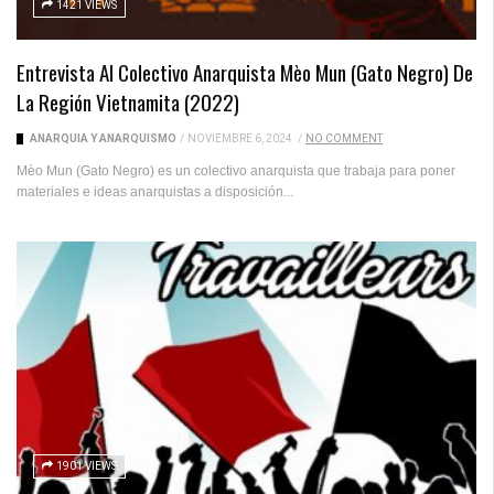
1421 VIEWS
Entrevista Al Colectivo Anarquista Mèo Mun (Gato Negro) De
La Región Vietnamita (2022)
ANARQUÍA Y ANARQUISMO
/
NOVIEMBRE 6, 2024
/
NO COMMENT
Mèo Mun (Gato Negro) es un colectivo anarquista que trabaja para poner
materiales e ideas anarquistas a disposición...
1901 VIEWS