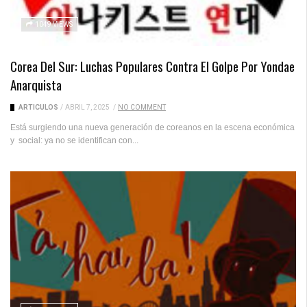
1049 VIEWS
Corea Del Sur: Luchas Populares Contra El Golpe Por Yondae
Anarquista
ARTICULOS
/
ABRIL 7, 2025
/
NO COMMENT
Está surgiendo una nueva generación de coreanos en la escena económica
y social: ya no se identifican con...