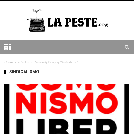
Home
Articulos
Archive By Category "Sindicalismo"
SINDICALISMO