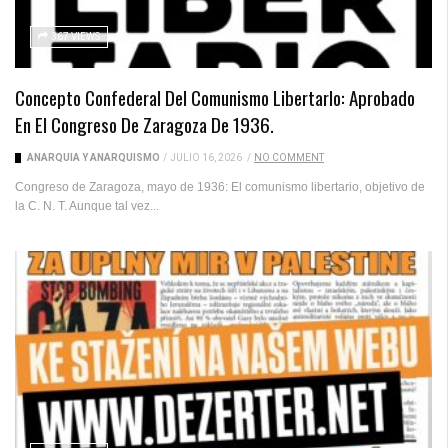
367 VIEWS
Concepto Confederal Del Comunismo Libertarlo: Aprobado
En El Congreso De Zaragoza De 1936.
ANARQUÍA Y ANARQUISMO
/
JULIO 16, 2026
/
NO COMMENT
Congreso de Zaragoza, mayo de 1936: El comunismo libertario, objetivo de
la C. N. T. Aunque tal vez...