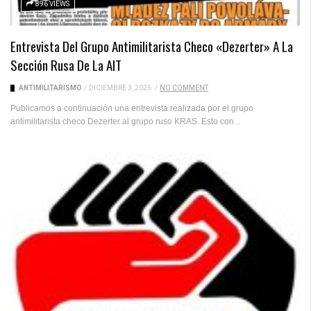
896 VIEWS
Entrevista Del Grupo Antimilitarista Checo «Dezerter» A La
Sección Rusa De La AIT
ANTIMILITARISMO
/
DICIEMBRE 3, 2025
/
NO COMMENT
Publicamos a continuación una entrevista realizada por el grupo
antimilitarista checo Dezerter al grupo ruso KRAS. Esto con...