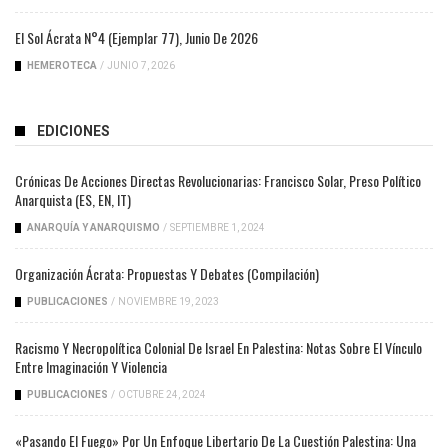
El Sol Ácrata N°4 (ejemplar 77), Junio De 2026
HEMEROTECA
/
JUNIO 7, 2026
EDICIONES
Crónicas De Acciones Directas Revolucionarias: Francisco Solar, Preso Político
Anarquista (ES, EN, IT)
ANARQUÍA Y ANARQUISMO
/
SEPTIEMBRE 1, 2024
Organización Ácrata: Propuestas Y Debates (compilación)
PUBLICACIONES
/
NOVIEMBRE 19, 2023
Racismo Y Necropolítica Colonial De Israel En Palestina: Notas Sobre El Vínculo
Entre Imaginación Y Violencia
PUBLICACIONES
/
OCTUBRE 24, 2024
«Pasando El Fuego» Por Un Enfoque Libertario De La Cuestión Palestina: Una