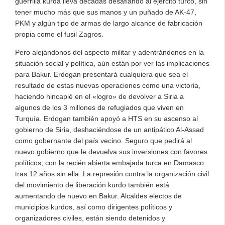
guerrilla kurda lleva décadas desafiando al ejército turco, sin
tener mucho más que sus manos y un puñado de AK-47,
PKM y algún tipo de armas de largo alcance de fabricación
propia como el fusil Zagros.
Pero alejándonos del aspecto militar y adentrándonos en la
situación social y política, aún están por ver las implicaciones
para Bakur. Erdogan presentará cualquiera que sea el
resultado de estas nuevas operaciones como una victoria,
haciendo hincapié en el «logro» de devolver a Siria a
algunos de los 3 millones de refugiados que viven en
Turquía. Erdogan también apoyó a HTS en su ascenso al
gobierno de Siria, deshaciéndose de un antipático Al-Assad
como gobernante del país vecino. Seguro que pedirá al
nuevo gobierno que le devuelva sus inversiones con favores
políticos, con la recién abierta embajada turca en Damasco
tras 12 años sin ella. La represión contra la organización civil
del movimiento de liberación kurdo también está
aumentando de nuevo en Bakur. Alcaldes electos de
municipios kurdos, así como dirigentes políticos y
organizadores civiles, están siendo detenidos y