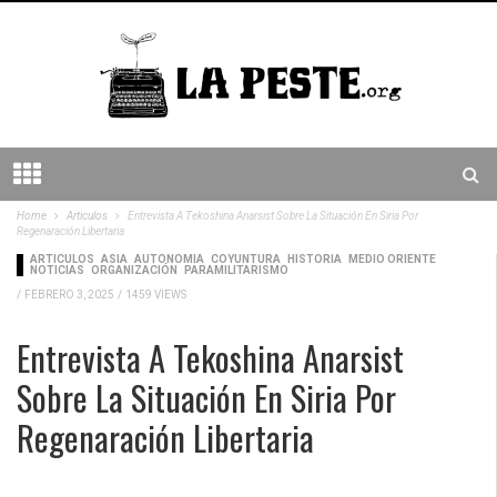
Home
Articulos
Entrevista A Tekoshina Anarsist Sobre La Situación En Siria Por
Regenaración Libertaria
ARTICULOS
ASIA
AUTONOMÍA
COYUNTURA
HISTORIA
MEDIO ORIENTE
NOTICIAS
ORGANIZACIÓN
PARAMILITARISMO
/
FEBRERO 3, 2025
/
1459 VIEWS
Entrevista A Tekoshina Anarsist
Sobre La Situación En Siria Por
Regenaración Libertaria