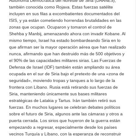
Autónoma Democrática del Noreste de Siria (DAANES),
también conocida como Rojava. Estas fuerzas satélite
incluyen en sus filas a excombatientes documentados del
ISIS, y ya están cometiendo horrendas brutalidades en las
zonas que ocupan. Ocuparon y tomaron el control de
Shehba y Manbij, amenazando ahora con invadir Kobane. Al
mismo tiempo, Israel ha estado bombardeando Siria en lo
que afirman ser la mayor operación aérea que han realizado
nunca, afirmando que han destruido más de 500 objetivos y
el 90% de las capacidades militares sirias. Las Fuerzas de
Defensa de Israel (IDF) también están ampliando su área
ocupada en el sur de Siria bajo el pretexto de una «zona de
seguridad», moviendo tropas y tanques a lo largo de la
frontera con Líbano. Rusia está retirando sus fuerzas de
Siria, manteniendo únicamente sus bases militares
estratégicas de Latakia y Tartus. Irán también retiró sus
fuerzas. En muchos lugares se celebran debates políticos
sobre el futuro de Siria, algunos ante las cámaras y otros a
puerta cerrada. Los sirios que huyeron de la guerra están
empezando a regresar, especialmente desde los países
vecinos Turquía y Líbano, con la esperanza de reconstruir