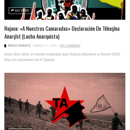
642 VIEWS
Rojava: «A Nuestros Camaradas» Declaración De Têkoşîna
Anarşîst (Lucha Anarquista)
MEDIO ORIENTE
/
MARZO 11, 2026
/
NO COMMENT
Hace diez años, el mundo esperaba que Rojava detuviera a Daesh (ISIS).
Hoy, los sucesores de Al Qaeda...