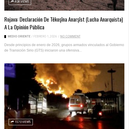
808 VIEWS
Rojava: Declaración De Têkoşîna Anarşîst (Lucha Anarquista)
A La Opinión Pública
MEDIO ORIENTE
/
FEBRERO 1, 2026
/
NO COMMENT
Desde principios de enero de 2026, grupos armados vinculados al Gobierno
de Transición Sirio (GTS) iniciaron una ofensiva...
1570 VIEWS