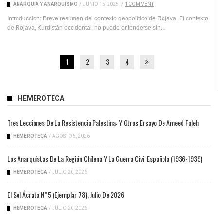
ANARQUÍA Y ANARQUISMO
/
JUNIO 15, 2025
/
1 COMMENT
Introducción: Breve resumen del contexto geopolítico de Rojava. El contexto
de Rojava, Kurdistán occidental, no puede entenderse sin...
1
2
3
4
HEMEROTECA
Tres Lecciones De La Resistencia Palestina: Y Otros Ensayo De Ameed Faleh
HEMEROTECA
/
AGOSTO 5, 2026
Los Anarquistas De La Región Chilena Y La Guerra Civil Española (1936-1939)
HEMEROTECA
/
JULIO 20, 2026
El Sol Ácrata N°5 (ejemplar 78), Julio De 2026
HEMEROTECA
/
JULIO 20, 2026