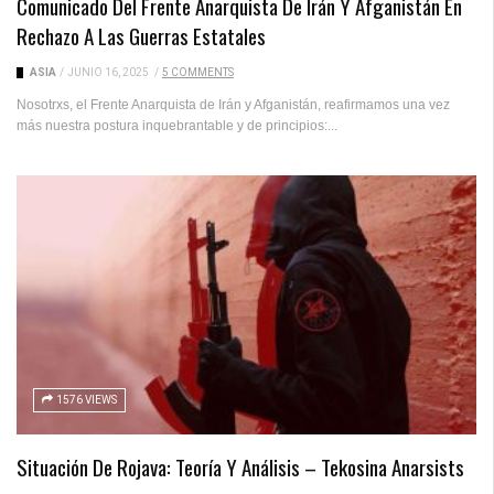
Comunicado Del Frente Anarquista De Irán Y Afganistán En
Rechazo A Las Guerras Estatales
ASIA
/
JUNIO 16, 2025
/
5 COMMENTS
Nosotrxs, el Frente Anarquista de Irán y Afganistán, reafirmamos una vez
más nuestra postura inquebrantable y de principios:...
1576 VIEWS
Situación De Rojava: Teoría Y Análisis – Tekosina Anarsists