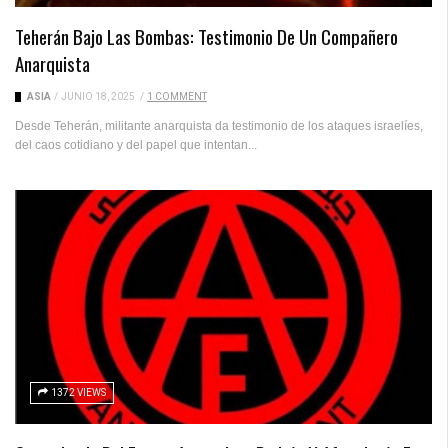
Teherán Bajo Las Bombas: Testimonio De Un Compañero
Anarquista
ASIA
/
JUNIO 18, 2025
/
1 COMMENT
Desde Teherán, militante anarquista da testimonio de los ataques israelíes,
del caos cotidiano y del papel que intentan...
1372 VIEWS