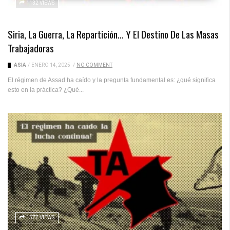
1132 VIEWS
Siria, La Guerra, La Repartición… Y El Destino De Las Masas
Trabajadoras
ASIA
/
ENERO 14, 2025
/
NO COMMENT
El régimen de Assad ha caído y la pregunta fundamental es: ¿qué significa
esto en la práctica? ¿Qué...
1577 VIEWS