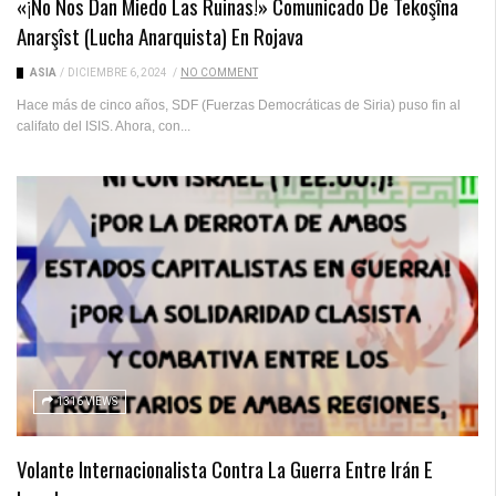
«¡No Nos Dan Miedo Las Ruinas!» Comunicado De Tekoşîna
Anarşîst (Lucha Anarquista) En Rojava
ASIA
/
DICIEMBRE 6, 2024
/
NO COMMENT
Hace más de cinco años, SDF (Fuerzas Democráticas de Siria) puso fin al
califato del ISIS. Ahora, con...
1316 VIEWS
Volante Internacionalista Contra La Guerra Entre Irán E