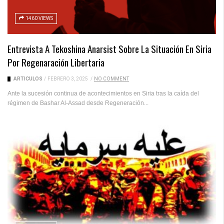
1460 VIEWS
Entrevista A Tekoshina Anarsist Sobre La Situación En Siria
Por Regenaración Libertaria
ARTICULOS
/
FEBRERO 3, 2025
/
NO COMMENT
Ante la sucesión continua de acontecimientos en Siria tras la caída del
régimen de Bashar Al-Assad desde Regeneración...