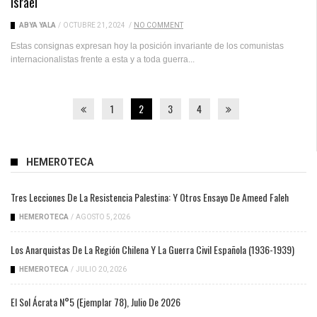
Israel
ABYA YALA
/
OCTUBRE 21, 2024
/
NO COMMENT
Estas consignas expresan hoy la posición invariante de los comunistas
internacionalistas frente a esta y a toda guerra...
1
2
3
4
HEMEROTECA
Tres Lecciones De La Resistencia Palestina: Y Otros Ensayo De Ameed Faleh
HEMEROTECA
/
AGOSTO 5, 2026
Los Anarquistas De La Región Chilena Y La Guerra Civil Española (1936-1939)
HEMEROTECA
/
JULIO 20, 2026
El Sol Ácrata N°5 (ejemplar 78), Julio De 2026