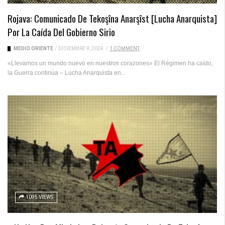
Rojava: Comunicado De Tekoşîna Anarşîst [Lucha Anarquista]
Por La Caída Del Gobierno Sirio
MEDIO ORIENTE
/
DICIEMBRE 9, 2024
/
1 COMMENT
«Llevamos un mundo nuevo en nuestros corazones» El Régimen ha caído,
la Guerra continúa – Lucha Anarquista en...
1095 VIEWS