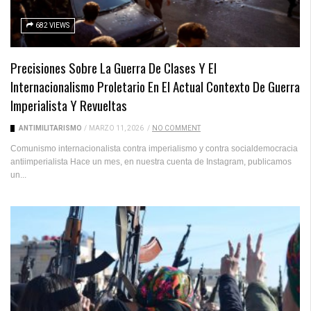
682 VIEWS
Precisiones Sobre La Guerra De Clases Y El
Internacionalismo Proletario En El Actual Contexto De Guerra
Imperialista Y Revueltas
ANTIMILITARISMO
/
MARZO 11, 2026
/
NO COMMENT
Comunismo internacionalista contra imperialismo y contra socialdemocracia
antiimperialista Hace un mes, en nuestra cuenta de Instagram, publicamos
un...