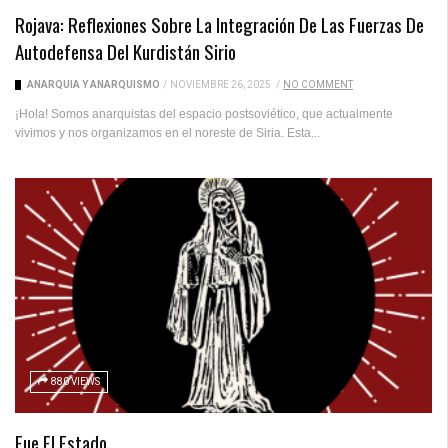
Rojava: Reflexiones Sobre La Integración De Las Fuerzas De
Autodefensa Del Kurdistán Sirio
ANARQUÍA Y ANARQUISMO
/
NOVIEMBRE 26, 2025
/
NO COMMENT
¡Hola! Somos anarquistas del espacio postsoviético, que actualmente
vivimos y nos organizamos en el noreste de Siria. Esta...
880 VIEWS
Fue El Estado