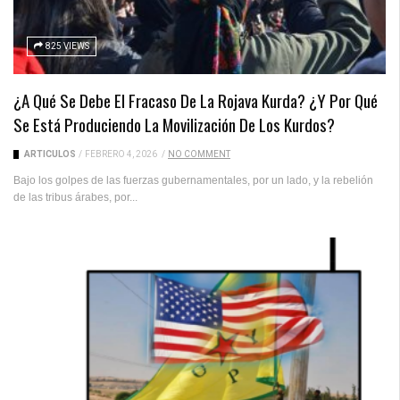
825 VIEWS
¿A Qué Se Debe El Fracaso De La Rojava Kurda? ¿Y Por Qué
Se Está Produciendo La Movilización De Los Kurdos?
ARTICULOS
/
FEBRERO 4, 2026
/
NO COMMENT
Bajo los golpes de las fuerzas gubernamentales, por un lado, y la rebelión
de las tribus árabes, por...