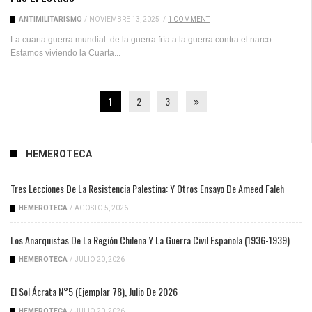
ANTIMILITARISMO
/
NOVIEMBRE 13, 2025
/
1 COMMENT
La cuarta guerra mundial: de la guerra fría a la guerra contra el narco
Estamos viviendo la Cuarta...
1
2
3
HEMEROTECA
Tres Lecciones De La Resistencia Palestina: Y Otros Ensayo De Ameed Faleh
HEMEROTECA
/
AGOSTO 5, 2026
Los Anarquistas De La Región Chilena Y La Guerra Civil Española (1936-1939)
HEMEROTECA
/
JULIO 20, 2026
El Sol Ácrata N°5 (ejemplar 78), Julio De 2026
HEMEROTECA
/
JULIO 20, 2026