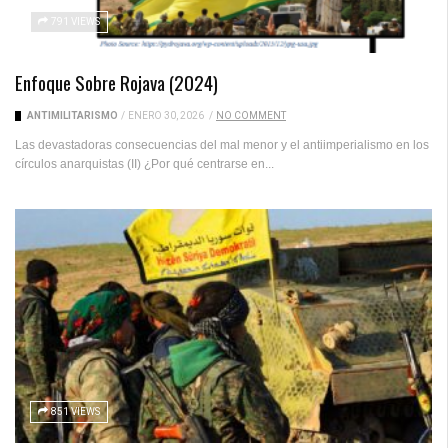
791 VIEWS
Enfoque Sobre Rojava (2024)
ANTIMILITARISMO
/
ENERO 30, 2026
/
NO COMMENT
Las devastadoras consecuencias del mal menor y el antiimperialismo en los
círculos anarquistas (II) ¿Por qué centrarse en...
851 VIEWS