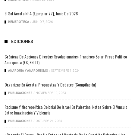
El Sol Ácrata N°4 (ejemplar 77), Junio De 2026
HEMEROTECA
/
JUNIO 7, 2026
EDICIONES
Crónicas De Acciones Directas Revolucionarias: Francisco Solar, Preso Político
Anarquista (ES, EN, IT)
ANARQUÍA Y ANARQUISMO
/
SEPTIEMBRE 1, 2024
Organización Ácrata: Propuestas Y Debates (compilación)
PUBLICACIONES
/
NOVIEMBRE 19, 2023
Racismo Y Necropolítica Colonial De Israel En Palestina: Notas Sobre El Vínculo
Entre Imaginación Y Violencia
PUBLICACIONES
/
OCTUBRE 24, 2024
«Pasando El Fuego» Por Un Enfoque Libertario De La Cuestión Palestina: Una