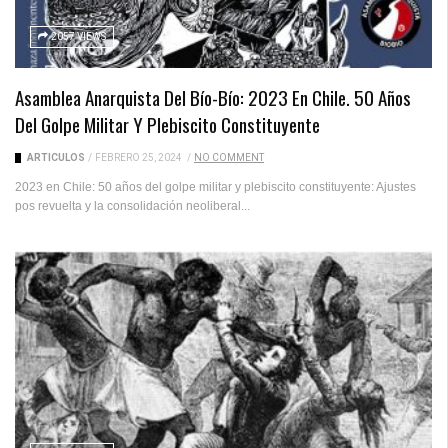
2057 VIEWS
Asamblea Anarquista Del Bío-Bío: 2023 En Chile. 50 Años
Del Golpe Militar Y Plebiscito Constituyente
ARTICULOS
/
FEBRERO 25, 2024
/
NO COMMENT
2023 en Chile: 50 años del golpe militar y plebiscito constituyente: Ajustes
pos revuelta y la consolidación neoliberal...