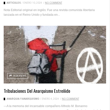
ARTICULOS
/
ENERO 10, 2024
/
NO COMMENT
Nota Editorial original en inglés: Fue una revista comunista libertaria
lanzada en el Reino Unido y fundada en...
1406 VIEWS
Tribulaciones Del Anarquismo Estreñido
ANARQUÍA Y ANARQUISMO
/
ENERO 4, 2024
/
NO COMMENT
—A la memoria del incansable compañero Alfredo M. Bonanno