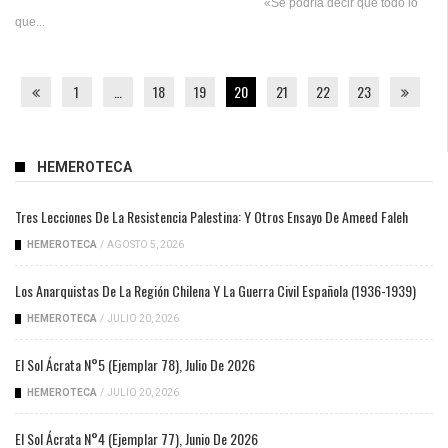
«Se podría decir que todo lo
que...
1
…
18
19
20
21
22
23
HEMEROTECA
Tres Lecciones De La Resistencia Palestina: Y Otros Ensayo De Ameed Faleh
HEMEROTECA
/
AGOSTO 5, 2026
Los Anarquistas De La Región Chilena Y La Guerra Civil Española (1936-1939)
HEMEROTECA
/
JULIO 20, 2026
El Sol Ácrata N°5 (ejemplar 78), Julio De 2026
HEMEROTECA
/
JULIO 20, 2026
El Sol Ácrata N°4 (ejemplar 77), Junio De 2026