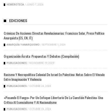
HEMEROTECA
/
JUNIO 7, 2026
EDICIONES
Crónicas De Acciones Directas Revolucionarias: Francisco Solar, Preso Político
Anarquista (ES, EN, IT)
ANARQUÍA Y ANARQUISMO
/
SEPTIEMBRE 1, 2024
Organización Ácrata: Propuestas Y Debates (compilación)
PUBLICACIONES
/
NOVIEMBRE 19, 2023
Racismo Y Necropolítica Colonial De Israel En Palestina: Notas Sobre El Vínculo
Entre Imaginación Y Violencia
PUBLICACIONES
/
OCTUBRE 24, 2024
«Pasando El Fuego» Por Un Enfoque Libertario De La Cuestión Palestina: Una
Crítica Al Esencialismo Y Al Nacionalismo
PUBLICACIONES
/
OCTUBRE 24, 2024