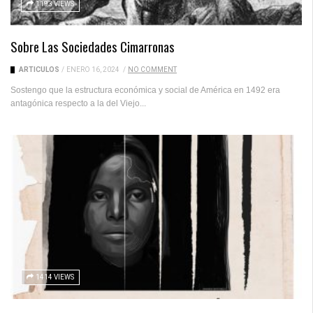
1193 VIEWS
Sobre Las Sociedades Cimarronas
ARTICULOS
/
ENERO 16, 2024
/
NO COMMENT
Sostengo que la estructura económica y social de América en 1492 era
antagónica respecto a la del Viejo...
1414 VIEWS