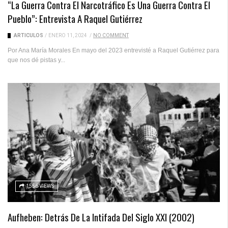
“La Guerra Contra El Narcotráfico Es Una Guerra Contra El
Pueblo”: Entrevista A Raquel Gutiérrez
ARTICULOS
/
ENERO 11, 2024
/
NO COMMENT
Por Ana María Morales En mayo del 2023 entrevisté a Raquel Gutiérrez para
que nos dé pistas y...
1556 VIEWS
Aufheben: Detrás De La Intifada Del Siglo XXI (2002)