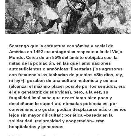
Sostengo que la estructura económica y social de
América en 1492 era antagónica respecto a la del Viejo
Mundo. Cerca de un 85% del ámbito cobijaba casi la
mitad de la población, en las que llamo naciones
autosuficientes o armónicas: libertarias (los agresores
con frecuencia las tacharían de
pueblos «Sin dios, rey,
ni ley»
); gozaban de una cultura hedonista y ociosa
(alcanzar el máximo placer posible por los sentidos, era
el eje generatriz de sus vidas), pero, a la vez, su
frugalidad implicaba que necesitaran bien poco y
desdeñaran lo superfluo; nómadas potenciales, por
conveniencia o gusto, podían desplazarse más o menos
lejos sin mayor dificultad; por ética –basada en la
solidaridad, reciprocidad y cooperación– eran
hospitalarios y generosos.