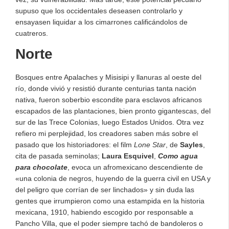
supuso que los occidentales deseasen controlarlo y
ensayasen liquidar a los cimarrones calificándolos de
cuatreros.
Norte
Bosques entre Apalaches y Misisipi y llanuras al oeste del
río, donde vivió y resistió durante centurias tanta nación
nativa, fueron soberbio escondite para esclavos africanos
escapados de las plantaciones, bien pronto gigantescas, del
sur de las Trece Colonias, luego Estados Unidos. Otra vez
refiero mi perplejidad, los creadores saben más sobre el
pasado que los historiadores: el film
Lone Star
, de
Sayles
,
cita de pasada seminolas;
Laura Esquivel
,
Como agua
para chocolate
, evoca un afromexicano descendiente de
«una colonia de negros, huyendo de la guerra civil en USA y
del peligro que corrían de ser linchados» y sin duda las
gentes que irrumpieron como una estampida en la historia
mexicana, 1910, habiendo escogido por responsable a
Pancho Villa, que el poder siempre tachó de bandoleros o