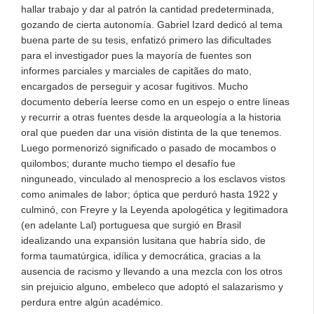
hallar trabajo y dar al patrón la cantidad predeterminada,
gozando de cierta autonomía. Gabriel Izard dedicó al tema
buena parte de su tesis, enfatizó primero las dificultades
para el investigador pues la mayoría de fuentes son
informes parciales y marciales de capitães do mato,
encargados de perseguir y acosar fugitivos. Mucho
documento debería leerse como en un espejo o entre líneas
y recurrir a otras fuentes desde la arqueología a la historia
oral que pueden dar una visión distinta de la que tenemos.
Luego pormenorizó significado o pasado de mocambos o
quilombos; durante mucho tiempo el desafío fue
ninguneado, vinculado al menosprecio a los esclavos vistos
como animales de labor; óptica que perduró hasta 1922 y
culminó, con Freyre y la Leyenda apologética y legitimadora
(en adelante Lal) portuguesa que surgió en Brasil
idealizando una expansión lusitana que habría sido, de
forma taumatúrgica, idílica y democrática, gracias a la
ausencia de racismo y llevando a una mezcla con los otros
sin prejuicio alguno, embeleco que adoptó el salazarismo y
perdura entre algún académico.