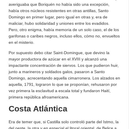
averiguaba que Boriquén no había sido una excepción,
había otros núcleos resistentes en otras antillas, Santo
Domingo en primer lugar, pero igual en otras y, era de
maliciar, hubo solidaridad y uniones entre los evadidos.
Pero, otro enigma, había memoria de un solo caso, el de los
garifonas o caribes negros, incluso ellos, cómo no, envueltos
en el misterio.
Por supuesto debo citar Saint-Domingue, que devino la
mayor productora de azúcar en el XVIII y alcanzó una
impactante concentración de siervos. Los que pudieron huir,
junto a marineros y soldados galos, pasaron a Santo
Domingo, acrecentando aquella cimarronera. Los alzados en
aquella, 1791, lograron lo que se proponían, rehusaron por
vez primera la esclavitud a escala total y fundaron Haití,
primera república afroamericana.
Costa Atlántica
Era de temer que, si Castilla solo controló parte del Istmo, la
del oeste, la otra y en especial el litoral oriental, de Belice a