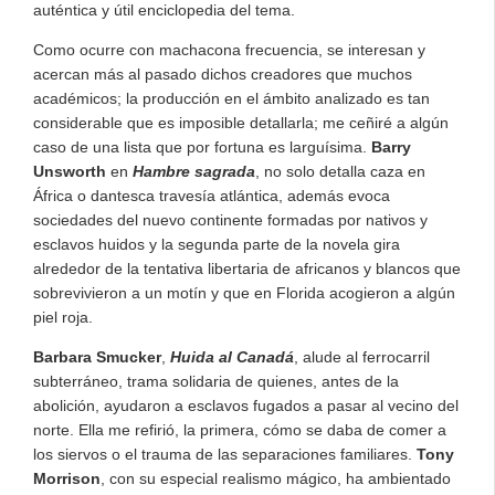
auténtica y útil enciclopedia del tema.
Como ocurre con machacona frecuencia, se interesan y
acercan más al pasado dichos creadores que muchos
académicos; la producción en el ámbito analizado es tan
considerable que es imposible detallarla; me ceñiré a algún
caso de una lista que por fortuna es larguísima.
Barry
Unsworth
en
Hambre sagrada
, no solo detalla caza en
África o dantesca travesía atlántica, además evoca
sociedades del nuevo continente formadas por nativos y
esclavos huidos y la segunda parte de la novela gira
alrededor de la tentativa libertaria de africanos y blancos que
sobrevivieron a un motín y que en Florida acogieron a algún
piel roja.
Barbara Smucker
,
Huida al Canadá
, alude al ferrocarril
subterráneo, trama solidaria de quienes, antes de la
abolición, ayudaron a esclavos fugados a pasar al vecino del
norte. Ella me refirió, la primera, cómo se daba de comer a
los siervos o el trauma de las separaciones familiares.
Tony
Morrison
, con su especial realismo mágico, ha ambientado