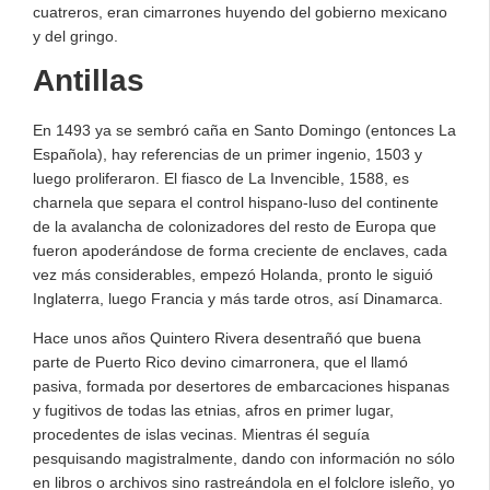
cuatreros, eran cimarrones huyendo del gobierno mexicano
y del gringo.
Antillas
En 1493 ya se sembró caña en Santo Domingo (entonces La
Española), hay referencias de un primer ingenio, 1503 y
luego proliferaron. El fiasco de La Invencible, 1588, es
charnela que separa el control hispano-luso del continente
de la avalancha de colonizadores del resto de Europa que
fueron apoderándose de forma creciente de enclaves, cada
vez más considerables, empezó Holanda, pronto le siguió
Inglaterra, luego Francia y más tarde otros, así Dinamarca.
Hace unos años Quintero Rivera desentrañó que buena
parte de Puerto Rico devino cimarronera, que el llamó
pasiva, formada por desertores de embarcaciones hispanas
y fugitivos de todas las etnias, afros en primer lugar,
procedentes de islas vecinas. Mientras él seguía
pesquisando magistralmente, dando con información no sólo
en libros o archivos sino rastreándola en el folclore isleño, yo