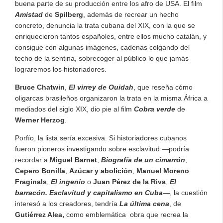
buena parte de su producción entre los afro de USA. El film
Amistad
de
Spilberg
, además de recrear un hecho
concreto, denuncia la trata cubana del XIX, con la que se
enriquecieron tantos españoles, entre ellos mucho catalán, y
consigue con algunas imágenes, cadenas colgando del
techo de la sentina, sobrecoger al público lo que jamás
lograremos los historiadores.
Bruce Chatwin
,
El virrey de Ouidah
, que reseña cómo
oligarcas brasileños organizaron la trata en la misma África a
mediados del siglo XIX, dio pie al film
Cobra verde
de
Werner Herzog
.
Porfío, la lista sería excesiva. Si historiadores cubanos
fueron pioneros investigando sobre esclavitud —podría
recordar a
Miguel Barnet
,
Biografía de un cimarrón
;
Cepero Bonilla
,
Azúcar y abolición
;
Manuel Moreno
Fraginals
,
El ingenio
o
Juan Pérez de la Riva
,
El
barracón.
Esclavitud y capitalismo en Cuba
—, la cuestión
interesó a los creadores, tendría
La última cena
, de
Gutiérrez Alea,
como emblemática obra que recrea la