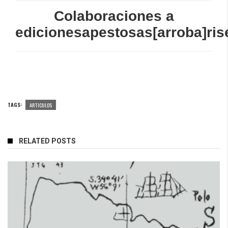
Colaboraciones a
edicionesapestosas[arroba]ris
TAGS:
ARTICULOS
RELATED POSTS