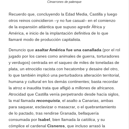
Cimarrones de palenque
Recuerdo que, concluyendo la Edad Media, Castilla y luego
otros reinos coincidieron –y no fue casual– en el comienzo
de la expansión atlántica que supuso agredir África y
América, e inicio de la implantación definitiva de lo que
llamaré modo de producción capitalista.
Denuncio que
asaltar América fue una canallada
(por el rol
jugado por los canes como animales de guerra, torturadores
y verdugos) centrada en el saqueo de miles de toneladas de
plata, un etnocidio racista con hecatombe y desaire del otro,
lo que también implicó una perturbadora alteración territorial,
humana y cultural en los demás continentes; basta recordar
la atroz e inaudita trata que afligió a millones de africanos.
Atrocidad que Castilla venía perpetrando desde hacía siglos,
la mal llamada
reconquista
, el asalto a Canarias, ambas
para saquear, esclavizar o masacrar, o el quebrantamiento
de lo pactado, tras rendirse Granada, bellaquería
consumada por
Isabel
, bien llamada
la católica
, y su
cómplice el cardenal
Cisneros
, que incluso arrasó la