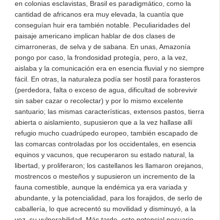
en colonias esclavistas, Brasil es paradigmático, como la
cantidad de africanos era muy elevada, la cuantía que
conseguían huir era también notable. Peculiaridades del
paisaje americano implican hablar de dos clases de
cimarroneras, de selva y de sabana. En unas, Amazonía
pongo por caso, la frondosidad protegía, pero, a la vez,
aislaba y la comunicación era en esencia fluvial y no siempre
fácil. En otras, la naturaleza podía ser hostil para forasteros
(perdedora, falta o exceso de agua, dificultad de sobrevivir
sin saber cazar o recolectar) y por lo mismo excelente
santuario; las mismas características, extensos pastos, tierra
abierta o aislamiento, supusieron que a la vez hallase allí
refugio mucho cuadrúpedo europeo, también escapado de
las comarcas controladas por los occidentales, en esencia
equinos y vacunos, que recuperaron su estado natural, la
libertad, y proliferaron; los castellanos les llamaron orejanos,
mostrencos o mesteños y supusieron un incremento de la
fauna comestible, aunque la endémica ya era variada y
abundante, y la potencialidad, para los forajidos, de serlo de
caballería, lo que acrecentó su movilidad y disminuyó, a la
vez, su vulnerabilidad. Más tarde, este potencial pecuario