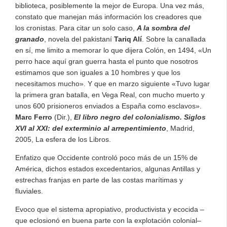
biblioteca, posiblemente la mejor de Europa. Una vez más,
constato que manejan más información los creadores que
los cronistas. Para citar un solo caso,
A la sombra del
granado
, novela del pakistaní
Tariq Alí
. Sobre la canallada
en sí, me limito a memorar lo que dijera Colón, en 1494, «Un
perro hace aquí gran guerra hasta el punto que nosotros
estimamos que son iguales a 10 hombres y que los
necesitamos mucho». Y que en marzo siguiente «Tuvo lugar
la primera gran batalla, en Vega Real, con mucho muerto y
unos 600 prisioneros enviados a España como esclavos».
Marc Ferro
(Dir.),
El libro negro del colonialismo. Siglos
XVI al XXI: del exterminio al arrepentimiento
, Madrid,
2005, La esfera de los Libros.
Enfatizo que Occidente controló poco más de un 15% de
América, dichos estados excedentarios, algunas Antillas y
estrechas franjas en parte de las costas marítimas y
fluviales.
Evoco que el sistema apropiativo, productivista y ecocida –
que eclosionó en buena parte con la explotación colonial–