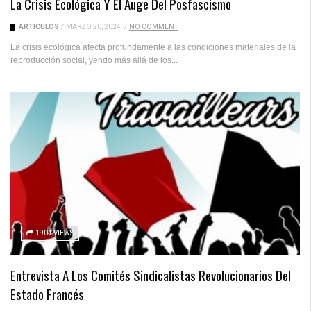
La Crisis Ecológica Y El Auge Del Posfascismo
ARTICULOS
/
MARZO 20, 2024
/
NO COMMENT
La crisis ecológica afecta profundamente a las condiciones materiales de la
reproducción social, yendo más allá de los...
1901 VIEWS
Entrevista A Los Comités Sindicalistas Revolucionarios Del
Estado Francés