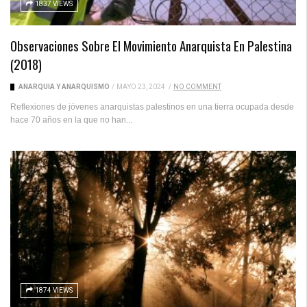
1837 VIEWS
Observaciones Sobre El Movimiento Anarquista En Palestina
(2018)
ANARQUÍA Y ANARQUISMO
/
MAYO 23, 2024
/
NO COMMENT
Reflexiones de jóvenes anarquistas palestinos en una tierra ocupada desde
hace 70 años en la que no han...
1874 VIEWS