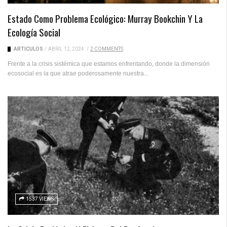
Estado Como Problema Ecológico: Murray Bookchin Y La
Ecología Social
ARTICULOS
/
ABRIL 12, 2024
/
2 COMMENTS
Frente a la crisis sistémica que estamos enfrentando, donde la dimensión
ecosocial es la que atrae poderosamente nuestra...
1537 VIEWS