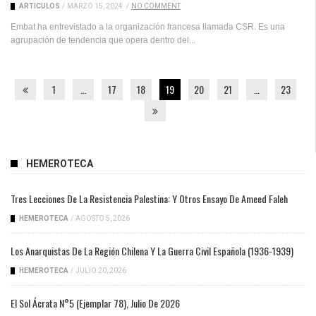
ARTICULOS
/
MARZO 15, 2024
/
NO COMMENT
Embat ha entrevistado a la organización francesa llamada CSR. Es una
agrupación de tendencia que opera dentro del...
1
…
17
18
19
20
21
…
23
HEMEROTECA
Tres Lecciones De La Resistencia Palestina: Y Otros Ensayo De Ameed Faleh
HEMEROTECA
/
AGOSTO 5, 2026
Los Anarquistas De La Región Chilena Y La Guerra Civil Española (1936-1939)
HEMEROTECA
/
JULIO 20, 2026
El Sol Ácrata N°5 (ejemplar 78), Julio De 2026