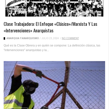
951 VIEWS
Clase Trabajadora: El Enfoque «clásico»/marxista Y Las
«intervenciones» Anarquistas
ANARQUÍA Y ANARQUISMO
/
JULIO 23, 2024
/
NO COMMENT
Qué es la Clase Obrera y en quién se compone: La definición clásica, las
"intervenciones" anarquistas y la...