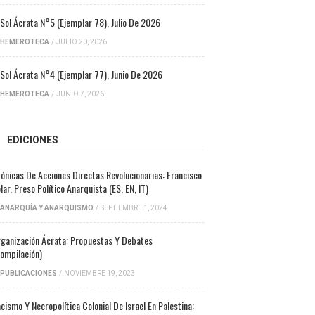
 Sol Ácrata N°5 (ejemplar 78), Julio De 2026
HEMEROTECA
/
JULIO 20, 2026
 Sol Ácrata N°4 (ejemplar 77), Junio De 2026
HEMEROTECA
/
JUNIO 7, 2026
EDICIONES
ónicas De Acciones Directas Revolucionarias: Francisco
lar, Preso Político Anarquista (ES, EN, IT)
ANARQUÍA Y ANARQUISMO
/
SEPTIEMBRE 1, 2024
ganización Ácrata: Propuestas Y Debates
ompilación)
PUBLICACIONES
/
NOVIEMBRE 19, 2023
cismo Y Necropolítica Colonial De Israel En Palestina: