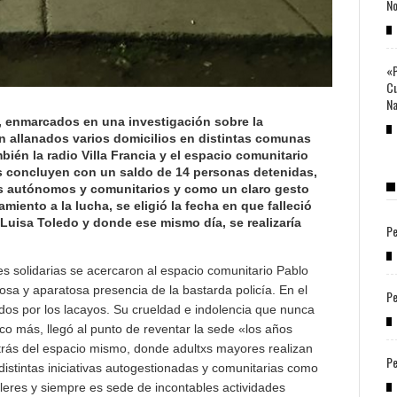
No
«P
Cu
Na
, enmarcados en una investigación sobre la
n allanados varios domicilios en distintas comunas
bién la radio Villa Francia y el espacio comunitario
s concluyen con un saldo de 14 personas detenidas,
os autónomos y comunitarios y como un claro gesto
iento a la lucha, se eligió la fecha en que falleció
uisa Toledo y donde ese mismo día, se realizaría
Pe
 solidarias se acercaron al espacio comunitario Pablo
osa y aparatosa presencia de la bastarda policía. En el
Pe
dos por los lacayos. Su crueldad e indolencia que nunca
o más, llegó al punto de reventar la sede «los años
atrás del espacio mismo, donde adultxs mayores realizan
Pe
 distintas iniciativas autogestionadas y comunitarias como
lleres y siempre es sede de incontables actividades