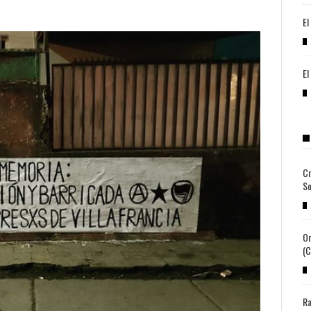
El
El
Cr
So
Or
(c
Ra