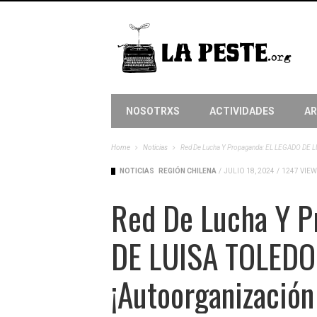
NOSOTRXS
ACTIVIDADES
AR
Home
Noticias
Red De Lucha Y Propaganda: EL LEGADO DE L
NOTICIAS
REGIÓN CHILENA
/
JULIO 18, 2024
/
1247 VIEW
Red De Lucha Y P
DE LUISA TOLEDO
¡autoorganización