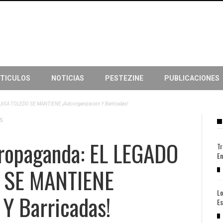
TICULOS
NOTICIAS
PESTEZINE
PUBLICACIONES
UISA TOLEDO SE MANTIENE ¡autoorganización Y Barricadas!
S
ropaganda: EL LEGADO
Tr
En
 SE MANTIENE
Lo
 Y Barricadas!
Es