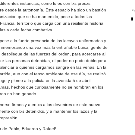
diferentes instancias, como lo es con lxs presxs
Pe
re desde la autonomía. Este espacio ha sido un bastión
ganización que se ha mantenido, pese a todas las
Francia, territorio que carga con una resiliente historia,
das a cada fecha combativa.
 pese a la fuerte presencia de los lacayos uniformados y
 conmemorando una vez más la entrañable Luisa, gente de
e despliegue de las fuerzas del orden, para acercarse al
 por las personas detenidas, el poder no pudo doblegar a
silenciar a quienes cargamos sangre en las venas. En la
rtida, aun con el tenso ambiente de ese día, se realizó
go y plomo a la policía en la avenida 5 de abril,
lamas, hechos que curiosamente no se nombran en los
ando no han ganado.
erse firmes y atentxs a los devenires de este nuevo
nente con lxs detenidxs, y a mantener los lazos y la
represión.
 de Pablo, Eduardo y Rafael!