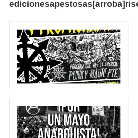
edicionesapestosas[arroba]ris