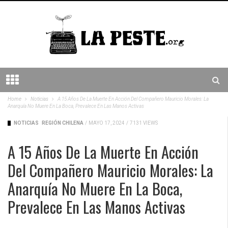
Home
Noticias
A 15 Años De La Muerte En Acción Del Compañero Mauricio Morales: La
Anarquía No Muere En La Boca, Prevalece En Las Manos Activas
NOTICIAS
REGIÓN CHILENA
/
MAYO 17, 2024
/
7131 VIEWS
A 15 Años De La Muerte En Acción
Del Compañero Mauricio Morales: La
Anarquía No Muere En La Boca,
Prevalece En Las Manos Activas