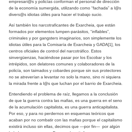
empresari@s y policías conforman el personal de dirección
de la economía sumergida, utilizando como “fachada” a l@s
divers@s idiotas útiles para hacer el trabajo sucio.
Así también los narcotraficantes de Exarcheia, que están
formados por elementos lumpen-parásitos, “inflables”,
criminales y por gangsters imaginarios, son simplemente los
idiotas útiles para la Comisaría de Exarcheia y GADA[1], los
centros oficiales de control del narcotráfico. Estos
sinvergüenzas, haciéndose pasar por los Escobar y los
intrépidos, son delatores comunes y colaboradores de la
policía, son taimados y cobardes porque sin sus protectores
no se atreverían a levantar no solo la mano, sino ni siquiera
la mirada frente a l@s que luchan por el barrio de Exarcheia.
Entendiendo el problema de raíz, llegamos a la conclusión
de que la guerra contra las mafias, es una guerra en el seno
de la acumulación capitalista, es una guerra anticapitalista.
Por eso, y para no perdernos en esquemas teóricos que
acaban por no combatir con las mafias porque el capitalismo
existirá incluso sin ellas, decimos que —por fin— por algún