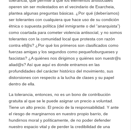
tolerancia, que permite a que los elementos antisociales
operen sin ser molestados en el vecindario de Exarcheia,
plantea algunas preguntas básicas. ¿Por qué (deberíamos)
ser tolerantes con cualquiera que hace uso de su condición
étnica o supuesta política (del inmigrante o del “anarquista”)
como coartada para cometer violencia antisocial, y no somos
tolerantes con la comunidad local que protesta con razón
contra ell@s? ¿Por qué los primeros son clasificados como
fuerzas amigas y los segundos como pequeñoburgueses y
fascistas? ¿A quiénes nos dirigimos y quiénes son nuestr@s
aliad@s? Así que aquí es donde entramos en las
profundidades del carácter histórico del movimiento, sus
distorsiones con respecto a la lucha de clases y su papel
dentro de ella.
La tolerancia, entonces, no es un bono de contribución
gratuita al que se le puede asignar un precio a voluntad.
Tiene un alto precio. El precio de la responsabilidad. Y ante
el riesgo de marginarnos en nuestro propio barrio, de
hundirnos moral y políticamente, de no poder defender
nuestro espacio vital y de perder la credibilidad de una