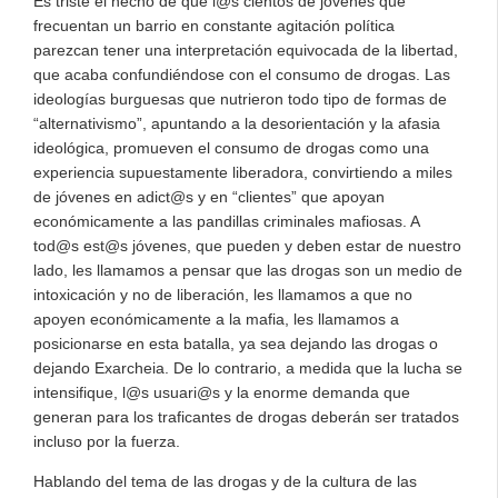
Es triste el hecho de que l@s cientos de jóvenes que
frecuentan un barrio en constante agitación política
parezcan tener una interpretación equivocada de la libertad,
que acaba confundiéndose con el consumo de drogas. Las
ideologías burguesas que nutrieron todo tipo de formas de
“alternativismo”, apuntando a la desorientación y la afasia
ideológica, promueven el consumo de drogas como una
experiencia supuestamente liberadora, convirtiendo a miles
de jóvenes en adict@s y en “clientes” que apoyan
económicamente a las pandillas criminales mafiosas. A
tod@s est@s jóvenes, que pueden y deben estar de nuestro
lado, les llamamos a pensar que las drogas son un medio de
intoxicación y no de liberación, les llamamos a que no
apoyen económicamente a la mafia, les llamamos a
posicionarse en esta batalla, ya sea dejando las drogas o
dejando Exarcheia. De lo contrario, a medida que la lucha se
intensifique, l@s usuari@s y la enorme demanda que
generan para los traficantes de drogas deberán ser tratados
incluso por la fuerza.
Hablando del tema de las drogas y de la cultura de las