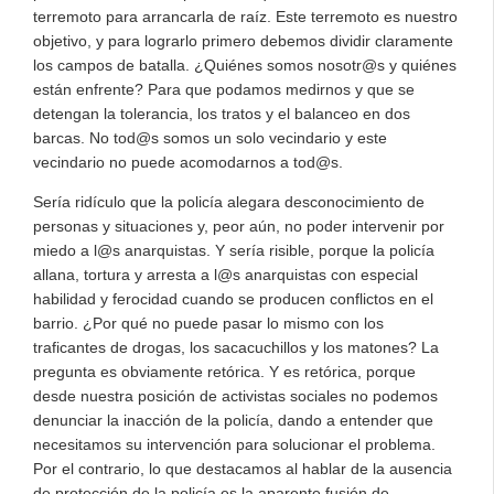
terremoto para arrancarla de raíz. Este terremoto es nuestro
objetivo, y para lograrlo primero debemos dividir claramente
los campos de batalla. ¿Quiénes somos nosotr@s y quiénes
están enfrente? Para que podamos medirnos y que se
detengan la tolerancia, los tratos y el balanceo en dos
barcas. No tod@s somos un solo vecindario y este
vecindario no puede acomodarnos a tod@s.
Sería ridículo que la policía alegara desconocimiento de
personas y situaciones y, peor aún, no poder intervenir por
miedo a l@s anarquistas. Y sería risible, porque la policía
allana, tortura y arresta a l@s anarquistas con especial
habilidad y ferocidad cuando se producen conflictos en el
barrio. ¿Por qué no puede pasar lo mismo con los
traficantes de drogas, los sacacuchillos y los matones? La
pregunta es obviamente retórica. Y es retórica, porque
desde nuestra posición de activistas sociales no podemos
denunciar la inacción de la policía, dando a entender que
necesitamos su intervención para solucionar el problema.
Por el contrario, lo que destacamos al hablar de la ausencia
de protección de la policía es la aparente fusión de