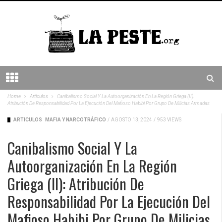
Home
Articulos
Canibalismo Social Y La Autoorganización En La Región Griega (II):
Atribución De Responsabilidad Por La Ejecución Del Mafioso Habibi Por Grupo De Milicias Armadas
ARTICULOS
MAFIA Y NARCOTRÁFICO
/
AGOSTO 13, 2024
/
953 VIEWS
Canibalismo Social Y La
Autoorganización En La Región
Griega (II): Atribución De
Responsabilidad Por La Ejecución Del
Mafioso Habibi Por Grupo De Milicias