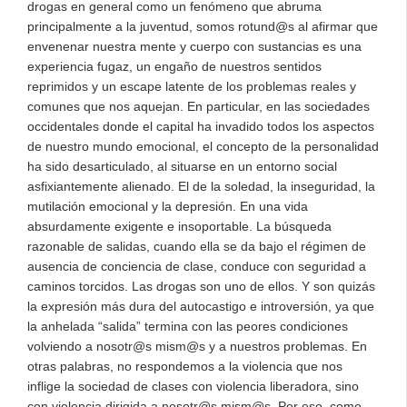
drogas en general como un fenómeno que abruma
principalmente a la juventud, somos rotund@s al afirmar que
envenenar nuestra mente y cuerpo con sustancias es una
experiencia fugaz, un engaño de nuestros sentidos
reprimidos y un escape latente de los problemas reales y
comunes que nos aquejan. En particular, en las sociedades
occidentales donde el capital ha invadido todos los aspectos
de nuestro mundo emocional, el concepto de la personalidad
ha sido desarticulado, al situarse en un entorno social
asfixiantemente alienado. El de la soledad, la inseguridad, la
mutilación emocional y la depresión. En una vida
absurdamente exigente e insoportable. La búsqueda
razonable de salidas, cuando ella se da bajo el régimen de
ausencia de conciencia de clase, conduce con seguridad a
caminos torcidos. Las drogas son uno de ellos. Y son quizás
la expresión más dura del autocastigo e introversión, ya que
la anhelada “salida” termina con las peores condiciones
volviendo a nosotr@s mism@s y a nuestros problemas. En
otras palabras, no respondemos a la violencia que nos
inflige la sociedad de clases con violencia liberadora, sino
con violencia dirigida a nosotr@s mism@s. Por eso, como