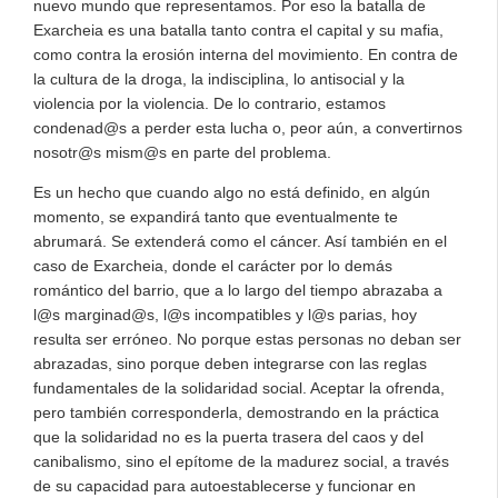
nuevo mundo que representamos. Por eso la batalla de
Exarcheia es una batalla tanto contra el capital y su mafia,
como contra la erosión interna del movimiento. En contra de
la cultura de la droga, la indisciplina, lo antisocial y la
violencia por la violencia. De lo contrario, estamos
condenad@s a perder esta lucha o, peor aún, a convertirnos
nosotr@s mism@s en parte del problema.
Es un hecho que cuando algo no está definido, en algún
momento, se expandirá tanto que eventualmente te
abrumará. Se extenderá como el cáncer. Así también en el
caso de Exarcheia, donde el carácter por lo demás
romántico del barrio, que a lo largo del tiempo abrazaba a
l@s marginad@s, l@s incompatibles y l@s parias, hoy
resulta ser erróneo. No porque estas personas no deban ser
abrazadas, sino porque deben integrarse con las reglas
fundamentales de la solidaridad social. Aceptar la ofrenda,
pero también corresponderla, demostrando en la práctica
que la solidaridad no es la puerta trasera del caos y del
canibalismo, sino el epítome de la madurez social, a través
de su capacidad para autoestablecerse y funcionar en