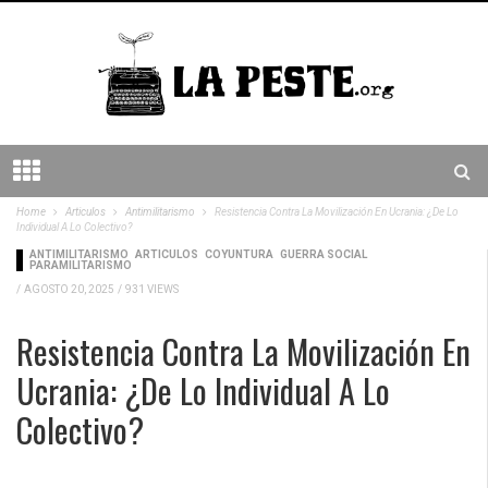
Home
Articulos
Antimilitarismo
Resistencia Contra La Movilización En Ucrania: ¿de Lo
Individual A Lo Colectivo?
ANTIMILITARISMO
ARTICULOS
COYUNTURA
GUERRA SOCIAL
PARAMILITARISMO
/
AGOSTO 20, 2025
/
931 VIEWS
Resistencia Contra La Movilización En
Ucrania: ¿de Lo Individual A Lo
Colectivo?