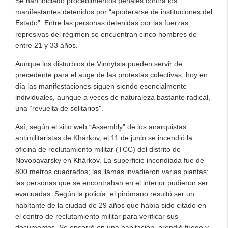
Se han iniciado procedimientos penales contra los
manifestantes detenidos por “apoderarse de instituciones del
Estado”. Entre las personas detenidas por las fuerzas
represivas del régimen se encuentran cinco hombres de
entre 21 y 33 años.
Aunque los disturbios de Vinnytsia pueden servir de
precedente para el auge de las protestas colectivas, hoy en
día las manifestaciones siguen siendo esencialmente
individuales, aunque a veces de naturaleza bastante radical,
una “revuelta de solitarios”.
Así, según el sitio web “Assembly” de los anarquistas
antimilitaristas de Khárkov, el 11 de junio se incendió la
oficina de reclutamiento militar (TCC) del distrito de
Novobavarsky en Khárkov. La superficie incendiada fue de
800 metros cuadrados; las llamas invadieron varias plantas;
las personas que se encontraban en el interior pudieron ser
evacuadas. Según la policía, el pirómano resultó ser un
habitante de la ciudad de 29 años que había sido citado en
el centro de reclutamiento militar para verificar sus
documentos. Se encerró en una habitación, prendió fuego y