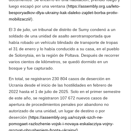
luego escapó por una ventana (
https://assembly.org.ua/leto-
besporyadkov-dlya-ukrainy-kak-daleko-zajdet-borba-protiv-
mobilizaczii/
).
El 3 de julio, un tribunal de distrito de Sumy condenó a un
soldado de una unidad de asalto aerotransportada que
había robado un vehículo blindado de transporte de tropas
el 31 de enero y lo había conducido a su casa, en el pueblo
de Solonytsia, en la región de Poltava. Después de recorrer
varios cientos de kilómetros, se quedó dormido en un
bosque y fue capturado.
En total, se registraron 230 804 casos de deserción en
Ucrania desde el inicio de las hostilidades en febrero de
2022 hasta el 1 de julio de 2025. Solo en el primer semestre
de este año, se registraron 107 672 nuevos casos de
apertura de procedimientos penales por abandono no
autorizado de una unidad, un lugar de destino o por
deserción (
https://assembly.org.ua/rozysk-szch-ne-
pomogaet-razlozhenie-vojsk-i-novaya-eskalacziya-vojny-
grozyat-obrusheniem-fronta-ukrainy/
).