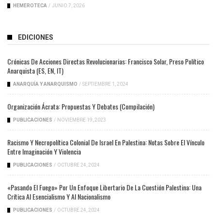
HEMEROTECA
/
JUNIO 7, 2026
EDICIONES
Crónicas De Acciones Directas Revolucionarias: Francisco Solar, Preso Político
Anarquista (ES, EN, IT)
ANARQUÍA Y ANARQUISMO
/
SEPTIEMBRE 1, 2024
Organización Ácrata: Propuestas Y Debates (compilación)
PUBLICACIONES
/
NOVIEMBRE 19, 2023
Racismo Y Necropolítica Colonial De Israel En Palestina: Notas Sobre El Vínculo
Entre Imaginación Y Violencia
PUBLICACIONES
/
OCTUBRE 24, 2024
«Pasando El Fuego» Por Un Enfoque Libertario De La Cuestión Palestina: Una
Crítica Al Esencialismo Y Al Nacionalismo
PUBLICACIONES
/
OCTUBRE 24, 2024