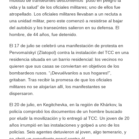
multitud de transeúntes descontentos “puso en peligro la
vida y la salud” de los oficiales militares; uno de ellos fue
atropellado. Los oficiales militares llevaban a un recluta a
una unidad militar, pero este comenzó a resistirse al bajar
del autobús y los transeúntes salieron en su defensa. El
hombre, de 44 años, fue detenido.
El 17 de julio se celebró una manifestación de protesta en
Pervomaïskyï (Zlatopol) contra la instalación del TCC en una
residencia situada en un barrio residencial: los vecinos no
quieren que sus casas se conviertan en objetivos de los
bombardeos rusos. “¡Devuélvanlos a sus hogares!”,
gritaban. Tras recibir la promesa de que los oficiales
militares no se alojarían allí, los manifestantes se
dispersaron.
El 20 de julio, en Kegitchevka, en la región de Khárkov, la
policía comprobó los documentos de un hombre buscado
por eludir la movilización y lo entregó al TCC. Un joven de 20
años irrumpió en las instalaciones y golpeó a uno de los
policías. Seis agentes detuvieron al joven, algo temerario, y
se abrió un expediente penal contra él