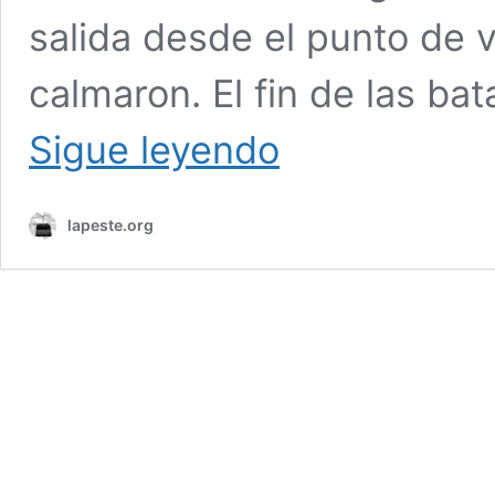
salida desde el punto de vi
calmaron. El fin de las bat
En
Sigue leyendo
el
largo
y
lapeste.org
caluroso
verano,
los
soldados
ucranianos
y
rusos
batieron
todos
los
récords
de