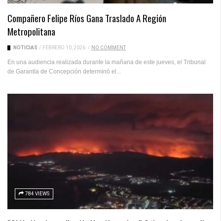
Compañero Felipe Ríos Gana Traslado A Región
Metropolitana
NOTICIAS
/
FEBRERO 10, 2026
/
NO COMMENT
En una audiencia realizada durante la mañana de este jueves, el Tribunal
de Garantía de Concepción determinó el...
784 VIEWS