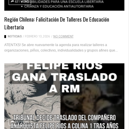
631 VIEWS
Región Chilena: Falicitación De Talleres De Educación
Libertaria
NOTICIAS
/
FEBRERO 13, 2026
/
NO COMMENT
ATENTXS! Se abre nuevamente la agenda para realizar talleres a
organizaciones, piños, colectivxs, individualidades y grupos afines que...
662 VIEWS