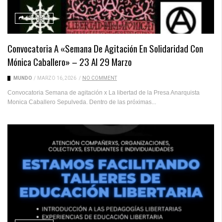
625 VIEWS
Convocatoria A «Semana De Agitación En Solidaridad Con
Mónica Caballero» – 23 Al 29 Marzo
MUNDO
/
MARZO 16, 2026
/
NO COMMENT
Convocatoria Semana de agitación x La libertad de la Presa Anarquista
Monica Caballero Sepulveda. Dentro de las próximas...