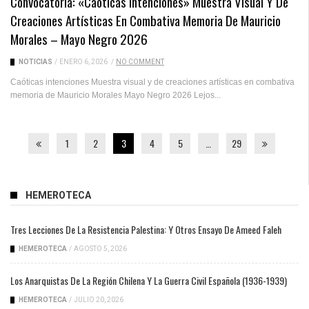
Convocatoria: «Caóticas Intenciones» Muestra Visual Y De
Creaciones Artísticas En Combativa Memoria De Mauricio
Morales – Mayo Negro 2026
NOTICIAS
/
ENERO 6, 2026
/
NO COMMENT
Caóticas intenciones Muestra visual y de creaciones artísticas en combativa
memoria de Mauricio Morales Mayo Negro 2026 Lejos...
1
2
3
4
5
…
29
HEMEROTECA
Tres Lecciones De La Resistencia Palestina: Y Otros Ensayo De Ameed Faleh
HEMEROTECA
/
AGOSTO 5, 2026
Los Anarquistas De La Región Chilena Y La Guerra Civil Española (1936-1939)
HEMEROTECA
/
JULIO 20, 2026