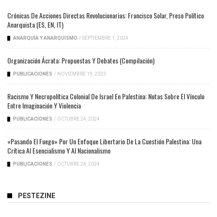
Crónicas De Acciones Directas Revolucionarias: Francisco Solar, Preso Político
Anarquista (ES, EN, IT)
ANARQUÍA Y ANARQUISMO
/
SEPTIEMBRE 1, 2024
Organización Ácrata: Propuestas Y Debates (compilación)
PUBLICACIONES
/
NOVIEMBRE 19, 2023
Racismo Y Necropolítica Colonial De Israel En Palestina: Notas Sobre El Vínculo
Entre Imaginación Y Violencia
PUBLICACIONES
/
OCTUBRE 24, 2024
«Pasando El Fuego» Por Un Enfoque Libertario De La Cuestión Palestina: Una
Crítica Al Esencialismo Y Al Nacionalismo
PUBLICACIONES
/
OCTUBRE 24, 2024
PESTEZINE