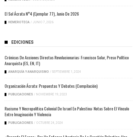
El Sol Ácrata N°4 (ejemplar 77), Junio De 2026
HEMEROTECA
/
JUNIO 7, 2026
EDICIONES
Crónicas De Acciones Directas Revolucionarias: Francisco Solar, Preso Político
Anarquista (ES, EN, IT)
ANARQUÍA Y ANARQUISMO
/
SEPTIEMBRE 1, 2024
Organización Ácrata: Propuestas Y Debates (compilación)
PUBLICACIONES
/
NOVIEMBRE 19, 2023
Racismo Y Necropolítica Colonial De Israel En Palestina: Notas Sobre El Vínculo
Entre Imaginación Y Violencia
PUBLICACIONES
/
OCTUBRE 24, 2024
«Pasando El Fuego» Por Un Enfoque Libertario De La Cuestión Palestina: Una