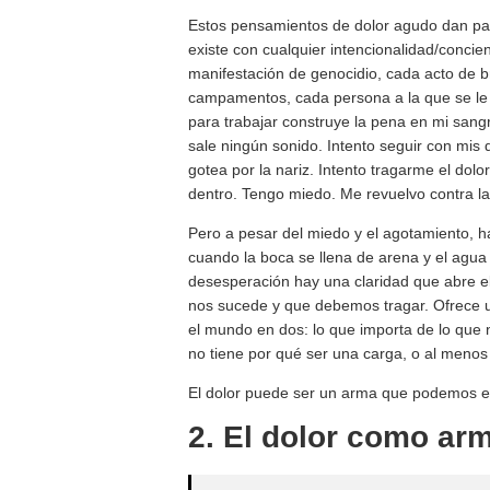
Estos pensamientos de dolor agudo dan pas
existe con cualquier intencionalidad/conc
manifestación de genocidio, cada acto de br
campamentos, cada persona a la que se le n
para trabajar construye la pena en mi sangr
sale ningún sonido. Intento seguir con mis
gotea por la nariz. Intento tragarme el d
dentro. Tengo miedo. Me revuelvo contra l
Pero a pesar del miedo y el agotamiento, h
cuando la boca se llena de arena y el agua s
desesperación hay una claridad que abre el
nos sucede y que debemos tragar. Ofrece un
el mundo en dos: lo que importa de lo que 
no tiene por qué ser una carga, o al meno
El dolor puede ser un arma que podemos 
2. El dolor como ar