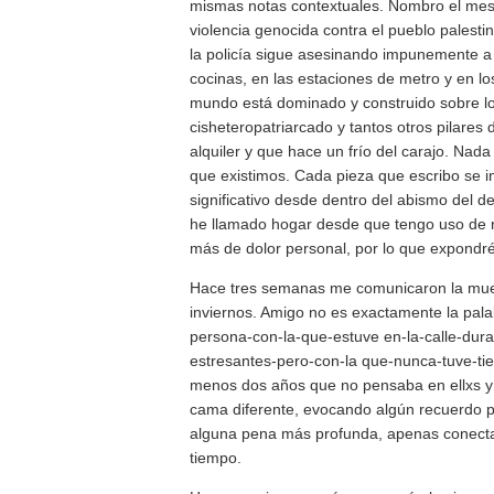
mismas notas contextuales. Nombro el mes a
violencia genocida contra el pueblo palesti
la policía sigue asesinando impunemente a 
cocinas, en las estaciones de metro y en l
mundo está dominado y construido sobre lo
cisheteropatriarcado y tantos otros pilares
alquiler y que hace un frío del carajo. Nad
que existimos. Cada pieza que escribo se i
significativo desde dentro del abismo del 
he llamado hogar desde que tengo uso de r
más de dolor personal, por lo que expond
Hace tres semanas me comunicaron la muert
inviernos. Amigo no es exactamente la pala
persona-con-la-que-estuve en-la-calle-dur
estresantes-pero-con-la que-nunca-tuve-tiem
menos dos años que no pensaba en ellxs y
cama diferente, evocando algún recuerdo p
alguna pena más profunda, apenas conect
tiempo.