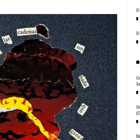
El
El
Cr
So
Or
(c
Ra