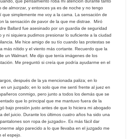
cuándo, qué pensamiento roba mi atención durante tanto
o de almorzar, y entonces ya es de noche y no tengo
sí que simplemente me voy a la cama. La sensación de
n la sensación de pavor de la que me distrae. Miró
dre Ballard fue asesinado por un guardia de seguridad
 y ni siquiera pudimos presionar lo suficiente a la ciudad
ilancia. Me hice amigo de su tío cuando las protestas se
 más nítido y el viento más cortante. Recuerdo que la
de un Walmart. Me dijo que tenía imágenes de los
ación. Me preguntó si creía que podría ayudarme en el
argos, después de la ya mencionada paliza; en lo
n un juzgado; en lo solo que me sentí frente al juez en
compañeros conmigo, pero junto a todos los demás que se
sentado que lo principal que me mantuvo fuera de la
ogó bajo presión justo antes de que lo hiciera mi abogado
a del juicio. Durante los últimos cuatro años ha sido una
pantalones son ropa de juzgado». Es más fácil dar
onerme algo parecido a lo que llevaba en el juzgado me
 el espejo.