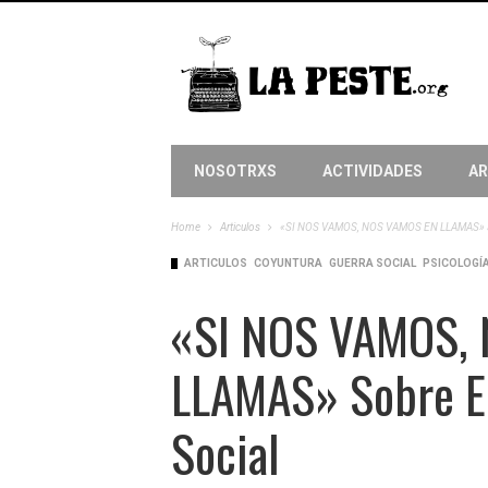
NOSOTRXS
ACTIVIDADES
AR
Home
Articulos
«SI NOS VAMOS, NOS VAMOS EN LLAMAS» Sobr
ARTICULOS
COYUNTURA
GUERRA SOCIAL
PSICOLOGÍA
«SI NOS VAMOS,
LLAMAS» Sobre El
Social