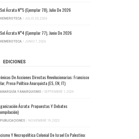
 Sol Ácrata N°5 (ejemplar 78), Julio De 2026
HEMEROTECA
/
JULIO 20, 2026
 Sol Ácrata N°4 (ejemplar 77), Junio De 2026
HEMEROTECA
/
JUNIO 7, 2026
EDICIONES
ónicas De Acciones Directas Revolucionarias: Francisco
lar, Preso Político Anarquista (ES, EN, IT)
ANARQUÍA Y ANARQUISMO
/
SEPTIEMBRE 1, 2024
ganización Ácrata: Propuestas Y Debates
ompilación)
PUBLICACIONES
/
NOVIEMBRE 19, 2023
cismo Y Necropolítica Colonial De Israel En Palestina: