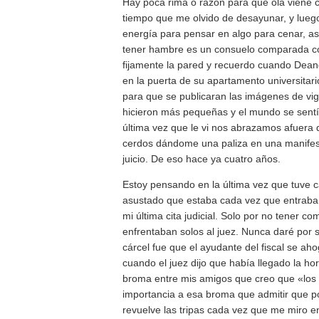
Hay poca rima o razón para qué ola viene 
tiempo que me olvido de desayunar, y lueg
energía para pensar en algo para cenar, a
tener hambre es un consuelo comparada co
fijamente la pared y recuerdo cuando Dean
en la puerta de su apartamento universitario
para que se publicaran las imágenes de vig
hicieron más pequeñas y el mundo se sentía
última vez que le vi nos abrazamos afuera 
cerdos dándome una paliza en una manifest
juicio. De eso hace ya cuatro años.
Estoy pensando en la última vez que tuve c
asustado que estaba cada vez que entraba e
mi última cita judicial. Solo por no tener 
enfrentaban solos al juez. Nunca daré por 
cárcel fue que el ayudante del fiscal se ah
cuando el juez dijo que había llegado la hor
broma entre mis amigos que creo que «los 
importancia a esa broma que admitir que p
revuelve las tripas cada vez que me miro en