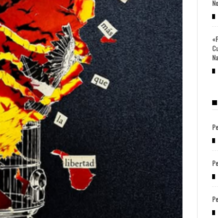
No
«P
Cu
Na
Pe
Pe
Pe