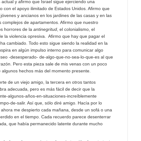
ctual y afirmo que Israel sigue ejerciendo una
no con el apoyo ilimitado de Estados Unidos. Afirmo que
jóvenes y ancianos en los jardines de las casas y en las
os complejos de apartamentos. Afirmo que nuestro
s horrores de la
antinegritud
, el colonialismo, el
 de la violencia opresiva. Afirmo que hay que pagar el
a ha cambiado. Todo esto sigue siendo la realidad en la
nspira en algún impulso interno para comunicar algo
deseo -desesperado- de-algo-que-no-sea-lo-que-es al que
azón. Pero esta pieza sale de mis venas con un poco
ré algunos hechos más del momento presente.
e de un viejo amigo, la tercera en otros tantos
bra adecuada, pero es más fácil de decir que la
ante-algunos-años-en-situaciones-increíblemente
po-de-salir. Así que, sólo diré amigo. Hacía por lo
 ahora me despierto cada mañana, desde un sofá o una
erdido en el tiempo. Cada recuerdo parece desenterrar
ada, que había permanecido latente durante mucho