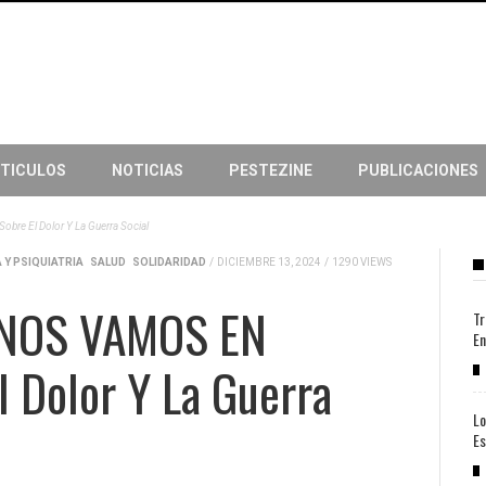
TICULOS
NOTICIAS
PESTEZINE
PUBLICACIONES
e El Dolor Y La Guerra Social
 Y PSIQUIATRIA
SALUD
SOLIDARIDAD
/
DICIEMBRE 13, 2024
/
1290 VIEWS
 NOS VAMOS EN
Tr
En
 Dolor Y La Guerra
Lo
Es