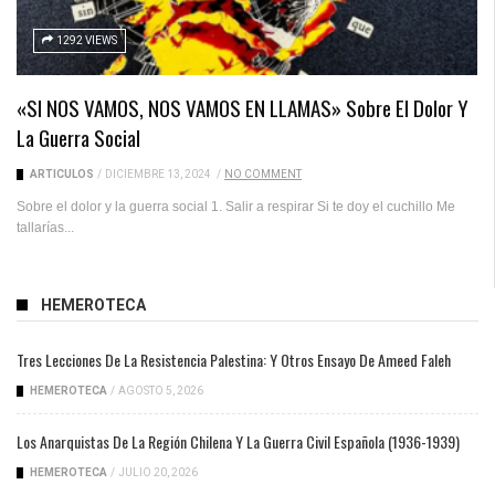
1292 VIEWS
«SI NOS VAMOS, NOS VAMOS EN LLAMAS» Sobre El Dolor Y
La Guerra Social
ARTICULOS
/
DICIEMBRE 13, 2024
/
NO COMMENT
Sobre el dolor y la guerra social 1. Salir a respirar Si te doy el cuchillo Me
tallarías...
HEMEROTECA
Tres Lecciones De La Resistencia Palestina: Y Otros Ensayo De Ameed Faleh
HEMEROTECA
/
AGOSTO 5, 2026
Los Anarquistas De La Región Chilena Y La Guerra Civil Española (1936-1939)
HEMEROTECA
/
JULIO 20, 2026