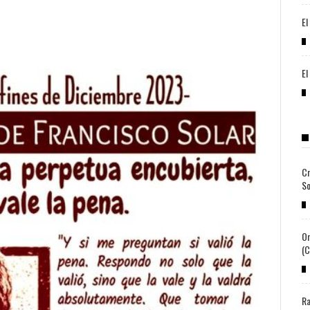
El
El
Cr
So
Or
(c
Ra