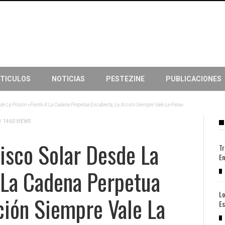
TICULOS
NOTICIAS
PESTEZINE
PUBLICACIONES
de La Prisión «Frente A La Cadena Perpetua Encubierta, La Acción Siempre Vale La Pena»
/
1460 VIEWS
isco Solar Desde La
Tr
En
 La Cadena Perpetua
Lo
ción Siempre Vale La
Es