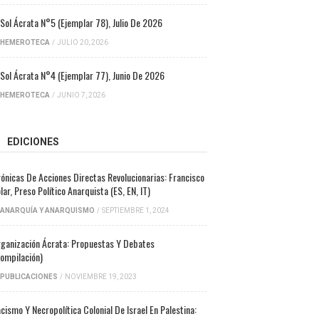
 Sol Ácrata N°5 (ejemplar 78), Julio De 2026
HEMEROTECA
/
JULIO 20, 2026
 Sol Ácrata N°4 (ejemplar 77), Junio De 2026
HEMEROTECA
/
JUNIO 7, 2026
EDICIONES
ónicas De Acciones Directas Revolucionarias: Francisco
lar, Preso Político Anarquista (ES, EN, IT)
ANARQUÍA Y ANARQUISMO
/
SEPTIEMBRE 1, 2024
ganización Ácrata: Propuestas Y Debates
ompilación)
PUBLICACIONES
/
NOVIEMBRE 19, 2023
cismo Y Necropolítica Colonial De Israel En Palestina: