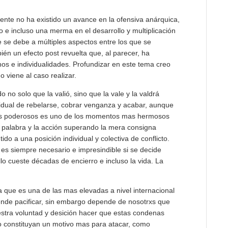
ente no ha existido un avance en la ofensiva anárquica,
e incluso una merma en el desarrollo y multiplicación
e se debe a múltiples aspectos entre los que se
én un efecto post revuelta que, al parecer, ha
nos e individualidades. Profundizar en este tema creo
viene al caso realizar.
 no solo que la valió, sino que la vale y la valdrá
idual de rebelarse, cobrar venganza y acabar, aunque
 los poderosos es uno de los momentos mas hermosos
 palabra y la acción superando la mera consigna
ido a una posición individual y colectiva de conflicto.
e es siempre necesario e impresindible si se decide
lo cueste décadas de encierro e incluso la vida. La
 que es una de las mas elevadas a nivel internacional
ende pacificar, sin embargo depende de nosotrxs que
estra voluntad y desición hacer que estas condenas
o constituyan un motivo mas para atacar, como