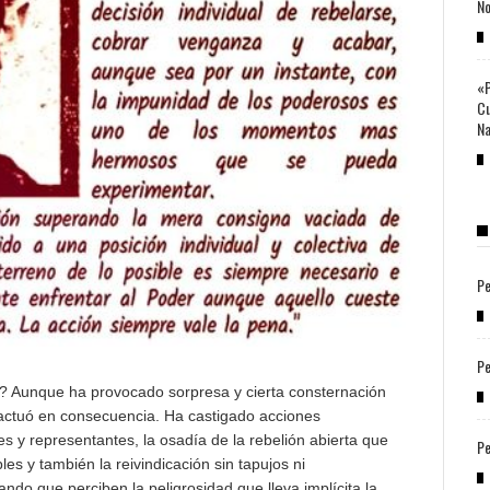
No
«P
Cu
Na
Pe
Pe
? Aunque ha provocado sorpresa y cierta consternación
 actuó en consecuencia. Ha castigado acciones
s y representantes, la osadía de la rebelión abierta que
Pe
s y también la reivindicación sin tapujos ni
o que perciben la peligrosidad que lleva implícita la