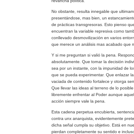
revancha política.
No obstante, resulta innegable que ultimam
presentándose, mas bien, un estancamiento 
de prácticas transgresoras. Esto pienso qu
encuentran la variable represiva como tambi
conllevado desmovilización en varios entor
que merece un análisis mas acabado que no 
Y si me preguntan si valió la pena. Respondo
absolutamente. Que tomar la decisión indiv
sea por un instante, con la impunidad de
que se pueda experimentar. Que enlazar la
vaciada de contenido fortalece y otorga sent
Que llevar las ideas al terreno de lo posibl
libremente enfrentar al Poder aunque aquel
acción siempre vale la pena.
Esta cadena perpetua encubierta, sentencia
contra unx anarquista, evidentemente pret
dicha señal cumpla su objetivo. Está en nu
pierdan completamente su sentido e inclus