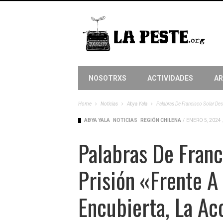
NOSOTRXS
ACTIVIDADES
AR
Home
Noticias
Abya Yala
Palabras De Francisco Solar Des
ABYA YALA
NOTICIAS
REGIÓN CHILENA
/
ENERO 5, 2024
Palabras De Franc
Prisión «Frente A
Encubierta, La Ac