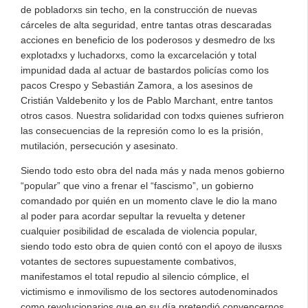
de pobladorxs sin techo, en la construcción de nuevas
cárceles de alta seguridad, entre tantas otras descaradas
acciones en beneficio de los poderosos y desmedro de lxs
explotadxs y luchadorxs, como la excarcelación y total
impunidad dada al actuar de bastardos policías como los
pacos Crespo y Sebastián Zamora, a los asesinos de
Cristián Valdebenito y los de Pablo Marchant, entre tantos
otros casos. Nuestra solidaridad con todxs quienes sufrieron
las consecuencias de la represión como lo es la prisión,
mutilación, persecución y asesinato.
Siendo todo esto obra del nada más y nada menos gobierno
“popular” que vino a frenar el “fascismo”, un gobierno
comandado por quién en un momento clave le dio la mano
al poder para acordar sepultar la revuelta y detener
cualquier posibilidad de escalada de violencia popular,
siendo todo esto obra de quien contó con el apoyo de ilusxs
votantes de sectores supuestamente combativos,
manifestamos el total repudio al silencio cómplice, el
victimismo e inmovilismo de los sectores autodenominados
como revolucionarios que en su día pretendió convencernos