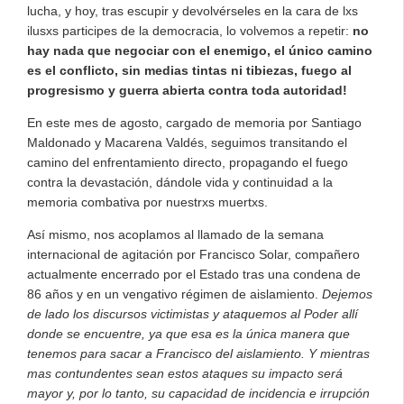
lucha, y hoy, tras escupir y devolvérseles en la cara de lxs
ilusxs participes de la democracia, lo volvemos a repetir:
no
hay nada que negociar
con e
l enemigo
, el único camino
es el conflicto, sin medias tintas ni tibiezas,
fuego al
progresismo y
guerra abierta contra toda autoridad!
En este mes de agosto, cargado de memoria por Santiago
Maldonado y Macarena Valdés, seguimos transitando el
camino del enfrentamiento directo, propagando el fuego
contra la devastación, dándole vida y continuidad a la
memoria combativa por nuestrxs muertxs.
Así mismo, nos acoplamos al llamado de la semana
internacional de agitación por Francisco Solar, compañero
actualmente encerrado por el Estado tras una condena de
86 años y en un vengativo régimen de aislamiento.
Dejemos
de lado los discursos victimistas y ataquemos al Poder allí
donde se encuentre, ya que esa es la única manera que
tenemos para sacar a
Francisco
del aislamiento. Y mientras
mas contundentes sean estos ataques su impacto será
mayor y, por lo tanto, su capacidad de incidencia e irrupción