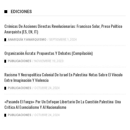
EDICIONES
Crónicas De Acciones Directas Revolucionarias: Francisco Solar, Preso Político
Anarquista (ES, EN, IT)
ANARQUÍA Y ANARQUISMO
/
SEPTIEMBRE 1, 2024
Organización Ácrata: Propuestas Y Debates (compilación)
PUBLICACIONES
/
NOVIEMBRE 19, 2023
Racismo Y Necropolítica Colonial De Israel En Palestina: Notas Sobre El Vínculo
Entre Imaginación Y Violencia
PUBLICACIONES
/
OCTUBRE 24, 2024
«Pasando El Fuego» Por Un Enfoque Libertario De La Cuestión Palestina: Una
Crítica Al Esencialismo Y Al Nacionalismo
PUBLICACIONES
/
OCTUBRE 24, 2024