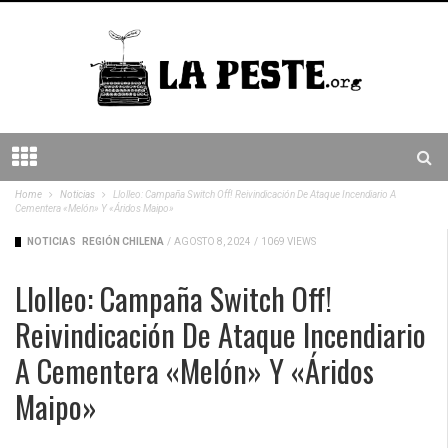
Home
Noticias
Llolleo: Campaña Switch Off! Reivindicación De Ataque Incendiario A
Cementera «Melón» Y «Áridos Maipo»
NOTICIAS
REGIÓN CHILENA
/
AGOSTO 8, 2024
/
1069 VIEWS
Llolleo: Campaña Switch Off!
Reivindicación De Ataque Incendiario
A Cementera «Melón» Y «Áridos
Maipo»