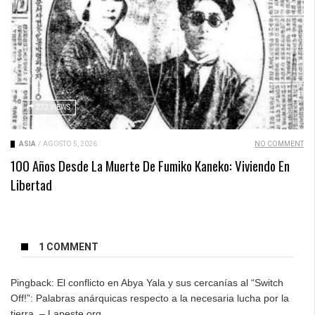
272 VIEWS
ASIA
/
AGOSTO 5, 2026
NO COMMENT
100 Años Desde La Muerte De Fumiko Kaneko: Viviendo En
Libertad
1 COMMENT
Pingback:
El conflicto en Abya Yala y sus cercanías al “Switch
Off!”: Palabras anárquicas respecto a la necesaria lucha por la
tierra. – Lapeste.org