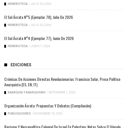
HEMEROTECA
/
JULIO 20, 2026
El Sol Ácrata N°5 (ejemplar 78), Julio De 2026
HEMEROTECA
/
JULIO 20, 2026
El Sol Ácrata N°4 (ejemplar 77), Junio De 2026
HEMEROTECA
/
JUNIO 7, 2026
EDICIONES
Crónicas De Acciones Directas Revolucionarias: Francisco Solar, Preso Político
Anarquista (ES, EN, IT)
ANARQUÍA Y ANARQUISMO
/
SEPTIEMBRE 1, 2024
Organización Ácrata: Propuestas Y Debates (compilación)
PUBLICACIONES
/
NOVIEMBRE 19, 2023
Racismo Y Necropolítica Colonial De Israel En Palestina: Notas Sobre El Vínculo