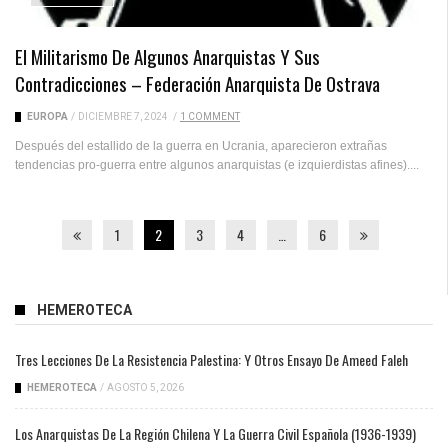
El Militarismo De Algunos Anarquistas Y Sus
Contradicciones – Federación Anarquista De Ostrava
EUROPA
/
DICIEMBRE 7, 2024
/
1 COMMENT
Después del estallido de la guerra en Ucrania, aparecieron extrañas
tendencias pro-guerra entre algunos anarquistas (e izquierdistas afines)....
1
2
3
4
…
6
HEMEROTECA
Tres Lecciones De La Resistencia Palestina: Y Otros Ensayo De Ameed Faleh
HEMEROTECA
/
AGOSTO 5, 2026
Los Anarquistas De La Región Chilena Y La Guerra Civil Española (1936-1939)