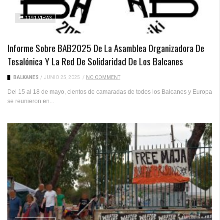
1191 VIEWS
Informe Sobre BAB2025 De La Asamblea Organizadora De
Tesalónica Y La Red De Solidaridad De Los Balcanes
BALKANES
/
JUNIO 25, 2025
/
NO COMMENT
Del 15 al 18 de mayo, cientos de camaradas de todos los Balcanes y Europa
se reunieron en...