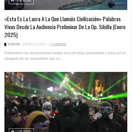
1508 VIEWS
«Esta Es La Lacra A La Que Llamáis Civilización» Palabras
Vivas Desde La Audiencia Preliminar De La Op. Sibilla (enero
2025)
EUROPA
/
ENERO 26, 2025
/
1 COMMENT
Publicamos las declaraciones leídas (una de ellas presentada y leída por el
abogado de un compañero que no...
1128 VIEWS