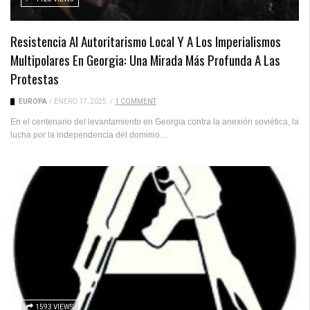
Resistencia Al Autoritarismo Local Y A Los Imperialismos
Multipolares En Georgia: Una Mirada Más Profunda A Las
Protestas
EUROPA
/
ENERO 17, 2025
/
1 COMMENT
En el centenario del levantamiento en Georgia contra la anexión soviética, la
lucha por la independencia del dominio...
1593 VIEWS