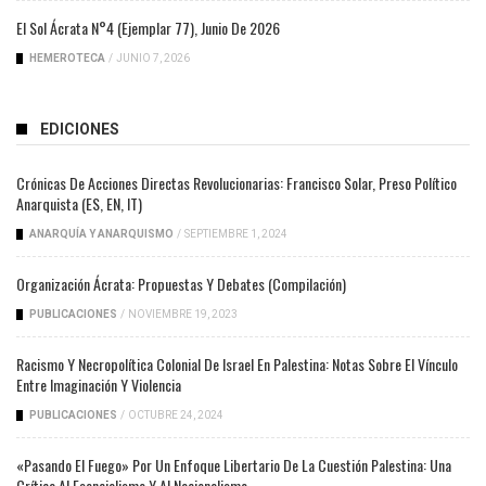
El Sol Ácrata N°4 (ejemplar 77), Junio De 2026
HEMEROTECA
/
JUNIO 7, 2026
EDICIONES
Crónicas De Acciones Directas Revolucionarias: Francisco Solar, Preso Político
Anarquista (ES, EN, IT)
ANARQUÍA Y ANARQUISMO
/
SEPTIEMBRE 1, 2024
Organización Ácrata: Propuestas Y Debates (compilación)
PUBLICACIONES
/
NOVIEMBRE 19, 2023
Racismo Y Necropolítica Colonial De Israel En Palestina: Notas Sobre El Vínculo
Entre Imaginación Y Violencia
PUBLICACIONES
/
OCTUBRE 24, 2024
«Pasando El Fuego» Por Un Enfoque Libertario De La Cuestión Palestina: Una
Crítica Al Esencialismo Y Al Nacionalismo