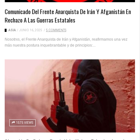
Comunicado Del Frente Anarquista De Irán Y Afganistán En
Rechazo A Las Guerras Estatales
ASIA
/
JUNIO 16, 2025
/
5 COMMENTS
Nosotrxs, el Frente Anarquista de Irán y Afganistán, reafirmamos una vez
más nuestra postura inquebrantable y de principios:...
1575 VIEWS