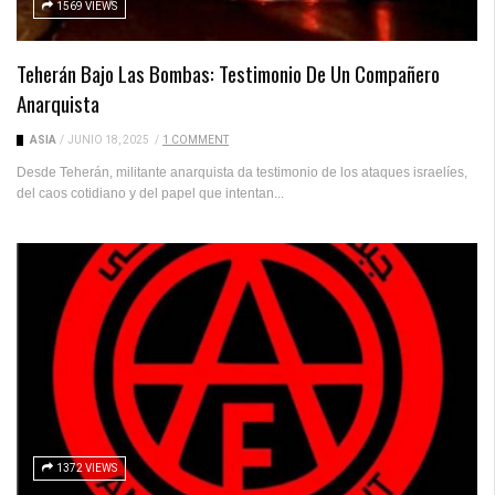
1569 VIEWS
Teherán Bajo Las Bombas: Testimonio De Un Compañero
Anarquista
ASIA
/
JUNIO 18, 2025
/
1 COMMENT
Desde Teherán, militante anarquista da testimonio de los ataques israelíes,
del caos cotidiano y del papel que intentan...
1372 VIEWS