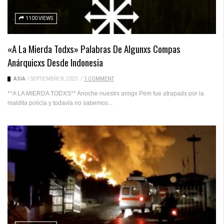
1100 VIEWS
«A La Mierda Todxs» Palabras De Algunxs Compas
Anárquicxs Desde Indonesia
ASIA
/
SEPTIEMBRE 8, 2025
/
1 COMMENT
**A LA MIERDA TODXS** Anoche nuestrx amigx Pem fue atrapadx por la
maldita policía y todavía no sabemos...