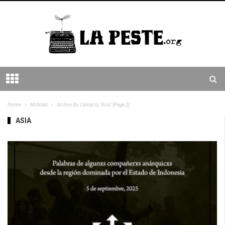
Home
Noticias
Archive By Category "Asia"
(Page 2)
ASIA