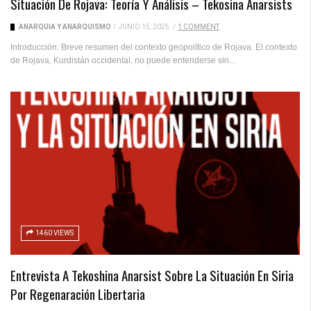
Situación De Rojava: Teoría Y Análisis – Tekosina Anarsists
ANARQUÍA Y ANARQUISMO
/
JUNIO 15, 2025
/
1 COMMENT
Introducción: Breve resumen del contexto geopolítico de Rojava. El contexto
de Rojava, Kurdistán occidental, no puede entenderse sin...
1460 VIEWS
Entrevista A Tekoshina Anarsist Sobre La Situación En Siria
Por Regenaración Libertaria