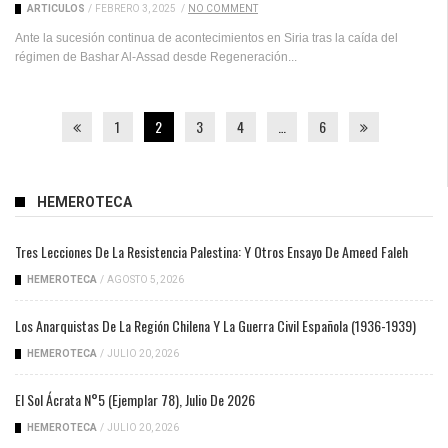
ARTICULOS
/
FEBRERO 3, 2025
/
NO COMMENT
Ante la sucesión continua de acontecimientos en Siria tras la caída del
régimen de Bashar Al-Assad desde Regeneración...
1
2
3
4
…
6
HEMEROTECA
Tres Lecciones De La Resistencia Palestina: Y Otros Ensayo De Ameed Faleh
HEMEROTECA
/
AGOSTO 5, 2026
Los Anarquistas De La Región Chilena Y La Guerra Civil Española (1936-1939)
HEMEROTECA
/
JULIO 20, 2026
El Sol Ácrata N°5 (ejemplar 78), Julio De 2026
HEMEROTECA
/
JULIO 20, 2026