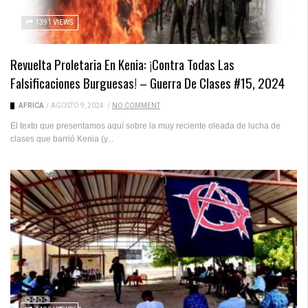
1391 VIEWS
Revuelta Proletaria En Kenia: ¡Contra Todas Las
Falsificaciones Burguesas! – Guerra De Clases #15, 2024
ÁFRICA
/
AGOSTO 9, 2024
/
NO COMMENT
El texto que presentamos aquí sobre la muy reciente oleada de lucha de
clases que barrió Kenia (y...