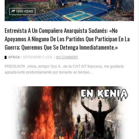
1366 VIEWS
Entrevista A Un Compañero Anarquista Sudanés: «No
Apoyamos A Ninguno De Los Partidos Que Participan En La
Guerra; Queremos Que Se Detenga Inmediatamente.»
ÁFRICA
/
SEPTIEMBRE 9, 2024
/
NO COMMENT
PREGUNTA: ¡Hola, amigo! Soy X., de la CNT AIT francesa, me gustaría
agradecerte profundamente por tomarte un tiempo...