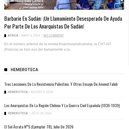
1492 VIEWS
Barbarie En Sudán: ¡un Llamamiento Desesperado De Ayuda
Por Parte De Los Anarquistas De Sudán!
ÁFRICA
/
MAYO 6, 2024
/
NO COMMENT
En el número anterior de la revista Anarchosyndicalisme, la CNT-AIT
(Francia) se hizo eco del llamamiento a la...
HEMEROTECA
Tres Lecciones De La Resistencia Palestina: Y Otros Ensayo De Ameed Faleh
HEMEROTECA
/
AGOSTO 5, 2026
Los Anarquistas De La Región Chilena Y La Guerra Civil Española (1936-1939)
HEMEROTECA
/
JULIO 20, 2026
El Sol Ácrata N°5 (ejemplar 78), Julio De 2026