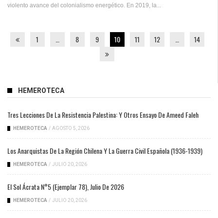
violento avance del colonialismo energético. En 2019, la...
1
…
8
9
10
11
12
…
14
HEMEROTECA
Tres Lecciones De La Resistencia Palestina: Y Otros Ensayo De Ameed Faleh
HEMEROTECA
/
AGOSTO 5, 2026
Los Anarquistas De La Región Chilena Y La Guerra Civil Española (1936-1939)
HEMEROTECA
/
JULIO 20, 2026
El Sol Ácrata N°5 (ejemplar 78), Julio De 2026
HEMEROTECA
/
JULIO 20, 2026