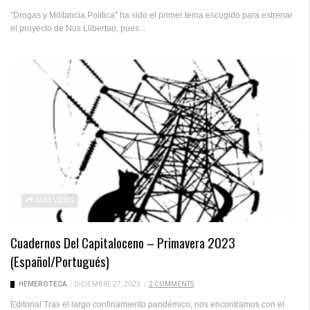
“Drogas y Militancia Política” ha sido el primer tema escogido para estrenar
el proyecto de Nus Llibertari, pues...
3455 VIEWS
Cuadernos Del Capitaloceno – Primavera 2023
(español/portugués)
HEMEROTECA
/
DICIEMBRE 27, 2023
/
2 COMMENTS
Editorial Tras el largo confinamiento pandémico, nos encontramos con el