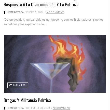
Respuesta A La Discriminación Y La Pobreza
HEMEROTECA
/
ENERO 5, 2024
/
NO COMMENT
“Quien decide si un bandido es generoso no son los historiadores, sino los
sometidos y los explotados de...
1335 VIEWS
Drogas Y Militancia Política
HEMEROTECA
/
DICIEMBRE 28, 2023
/
NO COMMENT