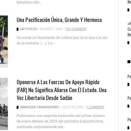
No
televisiva más...
Una Pacificación Única, Grande Y Hermosa
«P
Cu
ARTICULOS
/
AGOSTO 7, 2025
/
NO COMMENT
Na
No existe un documento de cultura que no lo sea a la vez
de la barbarie. (…). La...
Pe
Oponerse A Las Fuerzas De Apoyo Rápido
(FAR) No Significa Aliarse Con El Estado. Una
Voz Libertaria Desde Sudán
Pe
ANARQUÍA Y ANARQUISMO
/
JULIO 29, 2025
/
1 COMMENT
Publicamos una segunda traducción del primer número
Pe
de enero-febrero de 2025 del periódico Espoir/Al Amal,
publicado conjuntamente por...