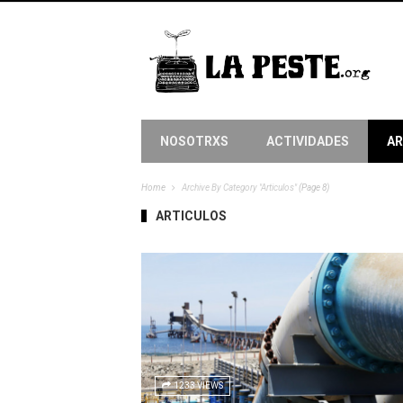
NOSOTRXS
ACTIVIDADES
AR
Home
Archive By Category "Articulos"
(Page 8)
ARTICULOS
1233 VIEWS