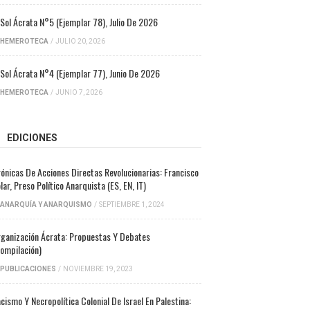
 Sol Ácrata N°5 (ejemplar 78), Julio De 2026
HEMEROTECA
/
JULIO 20, 2026
 Sol Ácrata N°4 (ejemplar 77), Junio De 2026
HEMEROTECA
/
JUNIO 7, 2026
EDICIONES
ónicas De Acciones Directas Revolucionarias: Francisco
lar, Preso Político Anarquista (ES, EN, IT)
ANARQUÍA Y ANARQUISMO
/
SEPTIEMBRE 1, 2024
ganización Ácrata: Propuestas Y Debates
ompilación)
PUBLICACIONES
/
NOVIEMBRE 19, 2023
cismo Y Necropolítica Colonial De Israel En Palestina: