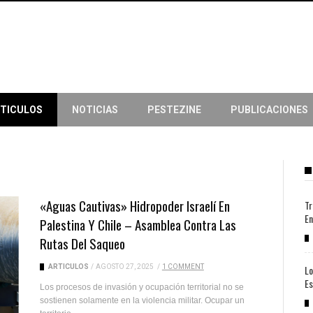
TICULOS
NOTICIAS
PESTEZINE
PUBLICACIONES
«Aguas Cautivas» Hidropoder Israelí En
Tr
En
Palestina Y Chile – Asamblea Contra Las
Rutas Del Saqueo
ARTICULOS
/
AGOSTO 27, 2025
/
1 COMMENT
Lo
Es
Los procesos de invasión y ocupación territorial no se
sostienen solamente en la violencia militar. Ocupar un