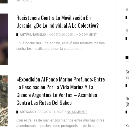
territorio...
El
Resistencia Contra La Movilización En
Ucrania: ¿de Lo Individual A Lo Colectivo?
El
ANTIMILITARISMO
/
AGOSTO 20, 2025
/
NO COMMENT
En la noche del 1 de agosto, estalló una revuelta masiva
contra los movilizadores en la ciudad de...
Cr
So
«Expedición Al Fondo Marino Profundo: Entre
La Fascinación Por La Vida Marina Y La
Ciencia Argentina En Venta» – Asamblea
Or
Contra Las Rutas Del Sakeo
(c
ARTICULOS
/
AGOSTO 14, 2025
/
NO COMMENT
Con estrellas de mar, erizos marinos entre muchas otras
Ra
asombrosas especies como protagonistas de la serie