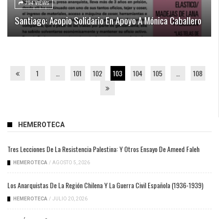
794 VIEWS
Santiago: Acopio Solidario En Apoyo A Mónica Caballero
1
…
101
102
103
104
105
…
108
HEMEROTECA
Tres Lecciones De La Resistencia Palestina: Y Otros Ensayo De Ameed Faleh
HEMEROTECA
/
AGOSTO 5, 2026
Los Anarquistas De La Región Chilena Y La Guerra Civil Española (1936-1939)
HEMEROTECA
/
JULIO 20, 2026