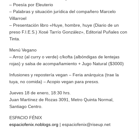
– Poesía por Eleuterio
– Palabras y situación jurídica del compañero Marcelo
Villarroel
– Presentación libro «Huye, hombre, huye (Diario de un
preso F.I.E.S.) Xosé Tarrío González», Editorial Puñales con
Tinta.
Menú Vegano
– Arroz (al curry o verde) c/kofta (albóndigas de lentejas
rojas) y salsa de acompañamiento + Jugo Natural ($3000)
Infusiones y repostería vegan – Feria anárquica (trae la
tuya, no comida) – Acopio vegan para presxs.
Jueves 18 de enero, 18:30 hrs.
Juan Martínez de Rozas 3091, Metro Quinta Normal,
Santiago Centro.
ESPACIO FÉNIX
espaciofenix.noblogs.org
| espaciofenix@riseup.net