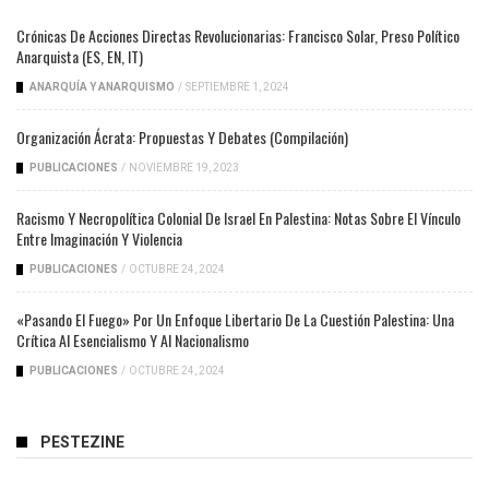
Crónicas De Acciones Directas Revolucionarias: Francisco Solar, Preso Político
Anarquista (ES, EN, IT)
ANARQUÍA Y ANARQUISMO
/
SEPTIEMBRE 1, 2024
Organización Ácrata: Propuestas Y Debates (compilación)
PUBLICACIONES
/
NOVIEMBRE 19, 2023
Racismo Y Necropolítica Colonial De Israel En Palestina: Notas Sobre El Vínculo
Entre Imaginación Y Violencia
PUBLICACIONES
/
OCTUBRE 24, 2024
«Pasando El Fuego» Por Un Enfoque Libertario De La Cuestión Palestina: Una
Crítica Al Esencialismo Y Al Nacionalismo
PUBLICACIONES
/
OCTUBRE 24, 2024
PESTEZINE