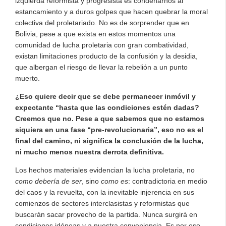
izquierda reformista y progresista es condenarnos al
estancamiento y a duros golpes que hacen quebrar la moral
colectiva del proletariado. No es de sorprender que en
Bolivia, pese a que exista en estos momentos una
comunidad de lucha proletaria con gran combatividad,
existan limitaciones producto de la confusión y la desidia,
que albergan el riesgo de llevar la rebelión a un punto
muerto.
¿Eso quiere decir que se debe permanecer inmóvil y
expectante “hasta que las condiciones estén dadas?
Creemos que no. Pese a que sabemos que no estamos
siquiera en una fase “pre-revolucionaria”, eso no es el
final del camino, ni significa la conclusión de la lucha,
ni mucho menos nuestra derrota definitiva.
Los hechos materiales evidencian la lucha proletaria, no
como debería de ser
, sino
como es
: contradictoria en medio
del caos y la revuelta, con la inevitable injerencia en sus
comienzos de sectores interclasistas y reformistas que
buscarán sacar provecho de la partida. Nunca surgirá en
condiciones idóneas y a nuestra conveniencia. Es por eso