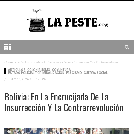
Home
Articulos
Bolivia: En La Encrucijada De La Insurrección Y La Contrarrevolución
ARTICULOS
COLONIALISMO
COYUNTURA
ESTADO POLICIAL Y CRIMINALIZACIÓN
FASCISMO
GUERRA SOCIAL
/
JUNIO 16, 2026
/
500 VIEWS
Bolivia: En La Encrucijada De La
Insurrección Y La Contrarrevolución