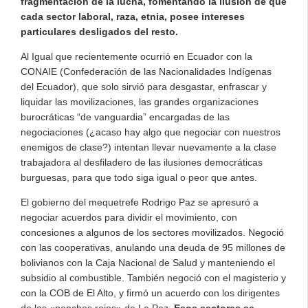
fragmentación de la lucha, fomentando la ilusión de que
cada sector laboral, raza, etnia, posee intereses
particulares desligados del resto.
Al Igual que recientemente ocurrió en Ecuador con la
CONAIE (Confederación de las Nacionalidades Indígenas
del Ecuador), que solo sirvió para desgastar, enfrascar y
liquidar las movilizaciones, las grandes organizaciones
burocráticas “de vanguardia” encargadas de las
negociaciones (¿acaso hay algo que negociar con nuestros
enemigos de clase?) intentan llevar nuevamente a la clase
trabajadora al desfiladero de las ilusiones democráticas
burguesas, para que todo siga igual o peor que antes.
El gobierno del mequetrefe Rodrigo Paz se apresuró a
negociar acuerdos para dividir el movimiento, con
concesiones a algunos de los sectores movilizados. Negoció
con las cooperativas, anulando una deuda de 95 millones de
bolivianos con la Caja Nacional de Salud y manteniendo el
subsidio al combustible. También negoció con el magisterio y
con la COB de El Alto, y firmó un acuerdo con los dirigentes
de los «ponchos rojos» de La Paz.
Esos sectores se