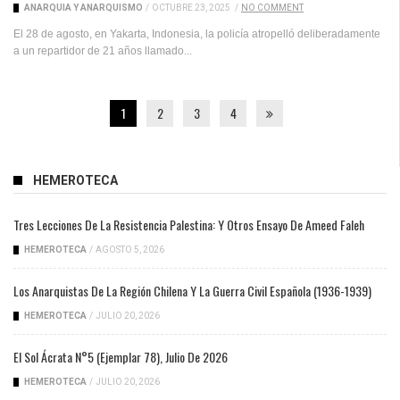
ANARQUÍA Y ANARQUISMO
/
OCTUBRE 23, 2025
/
NO COMMENT
El 28 de agosto, en Yakarta, Indonesia, la policía atropelló deliberadamente
a un repartidor de 21 años llamado...
1
2
3
4
HEMEROTECA
Tres Lecciones De La Resistencia Palestina: Y Otros Ensayo De Ameed Faleh
HEMEROTECA
/
AGOSTO 5, 2026
Los Anarquistas De La Región Chilena Y La Guerra Civil Española (1936-1939)
HEMEROTECA
/
JULIO 20, 2026
El Sol Ácrata N°5 (ejemplar 78), Julio De 2026
HEMEROTECA
/
JULIO 20, 2026