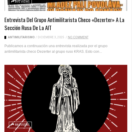
895 VIEWS
Entrevista Del Grupo Antimilitarista Checo «Dezerter» A La
Sección Rusa De La AIT
ANTIMILITARISMO
/
DICIEMBRE 3, 2025
/
NO COMMENT
Publicamos a continuación una entrevista realizada por el grupo
antimilitarista checo Dezerter al grupo ruso KRAS. Esto con...
880 VIEWS