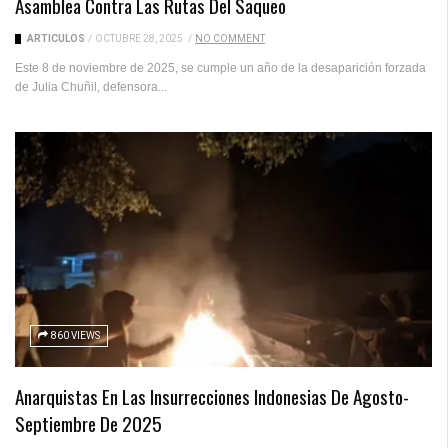
Asamblea Contra Las Rutas Del Saqueo
ARTICULOS
/
OCTUBRE 28, 2025
/
NO COMMENT
Este 8 de noviembre de 2025, se cumple un año de la desaparición forzada
de Julia Chuñil, defensora...
860 VIEWS
Anarquistas En Las Insurrecciones Indonesias De Agosto-
Septiembre De 2025