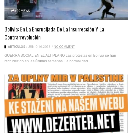
499 VIEWS
Bolivia: En La Encrucijada De La Insurrección Y La
Contrarrevolución
ARTICULOS
/
JUNIO 16, 2026
/
NO COMMENT
GUERRA SOCIAL EN EL ALTIPLANO Las protestas en Bolivia se han
recrudecido en las últimas semanas. La normalidad...