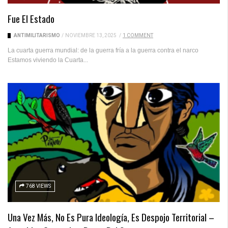
Fue El Estado
ANTIMILITARISMO
/
NOVIEMBRE 13, 2025
/
1 COMMENT
La cuarta guerra mundial: de la guerra fría a la guerra contra el narco
Estamos viviendo la Cuarta...
768 VIEWS
Una Vez Más, No Es Pura Ideología, Es Despojo Territorial –