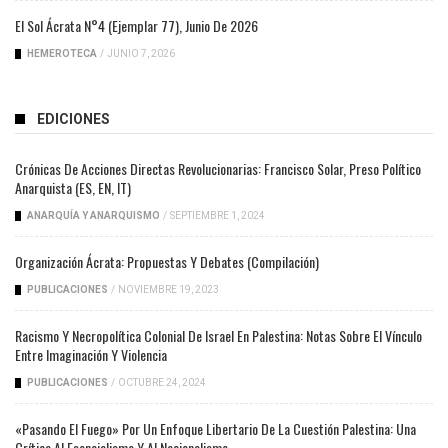
El Sol Ácrata N°4 (ejemplar 77), Junio De 2026
HEMEROTECA
/
JUNIO 7, 2026
EDICIONES
Crónicas De Acciones Directas Revolucionarias: Francisco Solar, Preso Político
Anarquista (ES, EN, IT)
ANARQUÍA Y ANARQUISMO
/
SEPTIEMBRE 1, 2024
Organización Ácrata: Propuestas Y Debates (compilación)
PUBLICACIONES
/
NOVIEMBRE 19, 2023
Racismo Y Necropolítica Colonial De Israel En Palestina: Notas Sobre El Vínculo
Entre Imaginación Y Violencia
PUBLICACIONES
/
OCTUBRE 24, 2024
«Pasando El Fuego» Por Un Enfoque Libertario De La Cuestión Palestina: Una
Crítica Al Esencialismo Y Al Nacionalismo