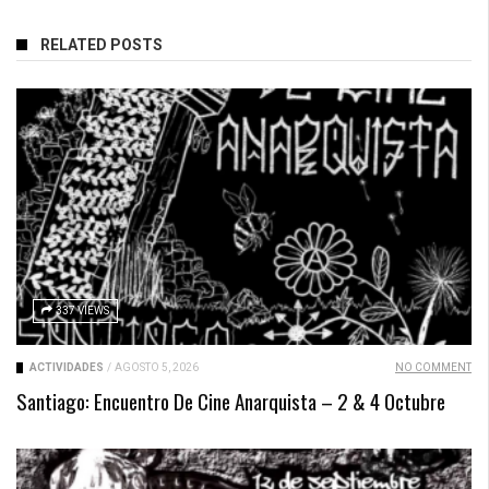
RELATED POSTS
337 VIEWS
ACTIVIDADES
/
AGOSTO 5, 2026
NO COMMENT
Santiago: Encuentro De Cine Anarquista – 2 & 4 Octubre