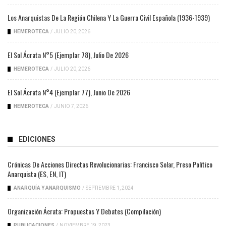
Los Anarquistas De La Región Chilena Y La Guerra Civil Española (1936-1939)
HEMEROTECA
/
JULIO 20, 2026
El Sol Ácrata N°5 (ejemplar 78), Julio De 2026
HEMEROTECA
/
JULIO 20, 2026
El Sol Ácrata N°4 (ejemplar 77), Junio De 2026
HEMEROTECA
/
JUNIO 7, 2026
EDICIONES
Crónicas De Acciones Directas Revolucionarias: Francisco Solar, Preso Político
Anarquista (ES, EN, IT)
ANARQUÍA Y ANARQUISMO
/
SEPTIEMBRE 1, 2024
Organización Ácrata: Propuestas Y Debates (compilación)
PUBLICACIONES
/
NOVIEMBRE 19, 2023