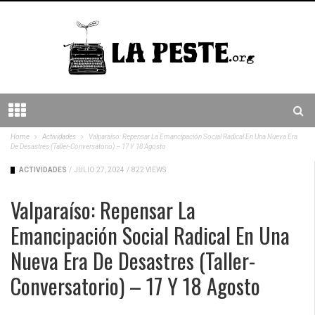
Home
Actividades
Valparaíso: Repensar La Emancipación Social Radical En Una Nueva Era
De Desastres (taller-Conversatorio) – 17 Y 18 Agosto
ACTIVIDADES
/
JULIO 27, 2024
/
822 VIEWS
Valparaíso: Repensar La
Emancipación Social Radical En Una
Nueva Era De Desastres (taller-
Conversatorio) – 17 Y 18 Agosto