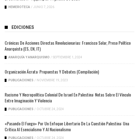
HEMEROTECA
/
JUNIO 7, 2026
EDICIONES
Crónicas De Acciones Directas Revolucionarias: Francisco Solar, Preso Político
Anarquista (ES, EN, IT)
ANARQUÍA Y ANARQUISMO
/
SEPTIEMBRE 1, 2024
Organización Ácrata: Propuestas Y Debates (compilación)
PUBLICACIONES
/
NOVIEMBRE 19, 2023
Racismo Y Necropolítica Colonial De Israel En Palestina: Notas Sobre El Vínculo
Entre Imaginación Y Violencia
PUBLICACIONES
/
OCTUBRE 24, 2024
«Pasando El Fuego» Por Un Enfoque Libertario De La Cuestión Palestina: Una
Crítica Al Esencialismo Y Al Nacionalismo
PUBLICACIONES
/
OCTUBRE 24, 2024