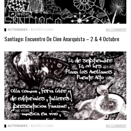
338 VIEWS
ACTIVIDADES
/
AGOSTO 5, 2026
NO COMMENT
Santiago: Encuentro De Cine Anarquista – 2 & 4 Octubre
305 VIEWS
ACTIVIDADES
/
AGOSTO 3, 2026
NO COMMENT