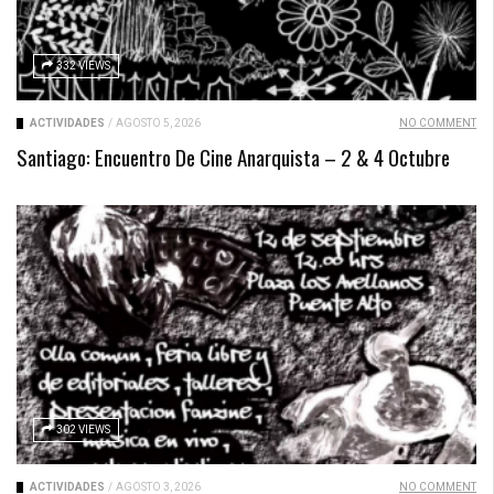
332 VIEWS
ACTIVIDADES
/
AGOSTO 5, 2026
NO COMMENT
Santiago: Encuentro De Cine Anarquista – 2 & 4 Octubre
302 VIEWS
ACTIVIDADES
/
AGOSTO 3, 2026
NO COMMENT