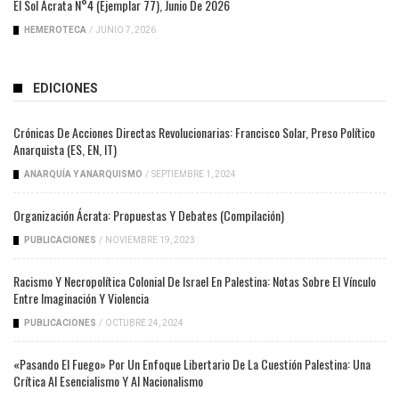
El Sol Ácrata N°4 (ejemplar 77), Junio De 2026
HEMEROTECA
/
JUNIO 7, 2026
EDICIONES
Crónicas De Acciones Directas Revolucionarias: Francisco Solar, Preso Político
Anarquista (ES, EN, IT)
ANARQUÍA Y ANARQUISMO
/
SEPTIEMBRE 1, 2024
Organización Ácrata: Propuestas Y Debates (compilación)
PUBLICACIONES
/
NOVIEMBRE 19, 2023
Racismo Y Necropolítica Colonial De Israel En Palestina: Notas Sobre El Vínculo
Entre Imaginación Y Violencia
PUBLICACIONES
/
OCTUBRE 24, 2024
«Pasando El Fuego» Por Un Enfoque Libertario De La Cuestión Palestina: Una
Crítica Al Esencialismo Y Al Nacionalismo