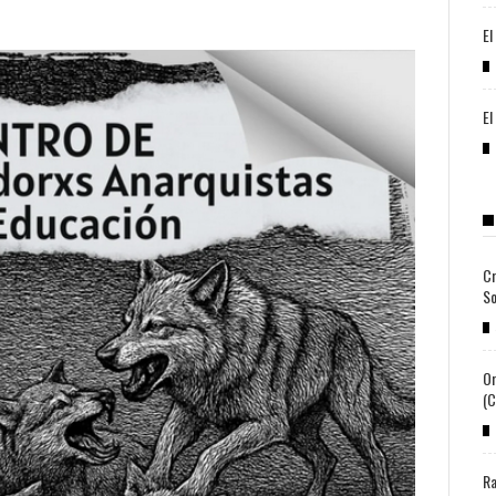
El
El
Cr
So
Or
(c
Ra