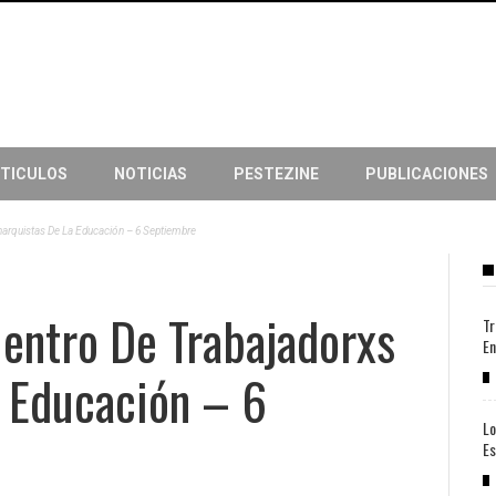
TICULOS
NOTICIAS
PESTEZINE
PUBLICACIONES
Anarquistas De La Educación – 6 Septiembre
cuentro De Trabajadorxs
Tr
En
a Educación – 6
Lo
Es