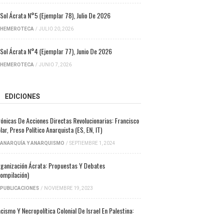
 Sol Ácrata N°5 (ejemplar 78), Julio De 2026
HEMEROTECA
/
JULIO 20, 2026
 Sol Ácrata N°4 (ejemplar 77), Junio De 2026
HEMEROTECA
/
JUNIO 7, 2026
EDICIONES
ónicas De Acciones Directas Revolucionarias: Francisco
lar, Preso Político Anarquista (ES, EN, IT)
ANARQUÍA Y ANARQUISMO
/
SEPTIEMBRE 1, 2024
ganización Ácrata: Propuestas Y Debates
ompilación)
PUBLICACIONES
/
NOVIEMBRE 19, 2023
cismo Y Necropolítica Colonial De Israel En Palestina: