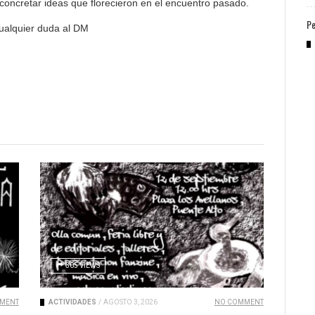
oncretar ideas que florecieron en el encuentro pasado.
Pe
ualquier duda al DM
305 VIEWS
MENT
ACTIVIDADES
/
AGOSTO 3, 2026
NO COMMENT