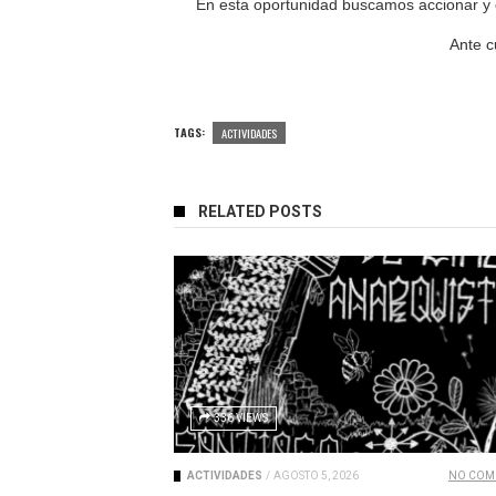
En esta oportunidad buscamos accionar y c
Ante c
TAGS:
ACTIVIDADES
RELATED POSTS
336 VIEWS
ACTIVIDADES
/
AGOSTO 5, 2026
NO COM