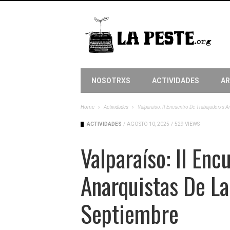
NOSOTRXS
ACTIVIDADES
AR
Home
Actividades
Valparaíso: II Encuentro De Trabajadorxs 
ACTIVIDADES
/
AGOSTO 10, 2025
/
529 VIEWS
Valparaíso: II En
Anarquistas De L
Septiembre