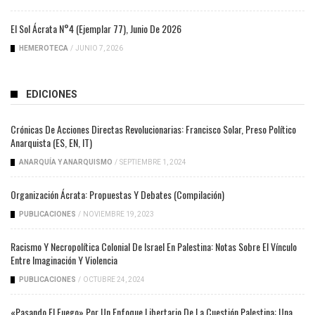
El Sol Ácrata N°4 (ejemplar 77), Junio De 2026
HEMEROTECA
/
JUNIO 7, 2026
EDICIONES
Crónicas De Acciones Directas Revolucionarias: Francisco Solar, Preso Político
Anarquista (ES, EN, IT)
ANARQUÍA Y ANARQUISMO
/
SEPTIEMBRE 1, 2024
Organización Ácrata: Propuestas Y Debates (compilación)
PUBLICACIONES
/
NOVIEMBRE 19, 2023
Racismo Y Necropolítica Colonial De Israel En Palestina: Notas Sobre El Vínculo
Entre Imaginación Y Violencia
PUBLICACIONES
/
OCTUBRE 24, 2024
«Pasando El Fuego» Por Un Enfoque Libertario De La Cuestión Palestina: Una