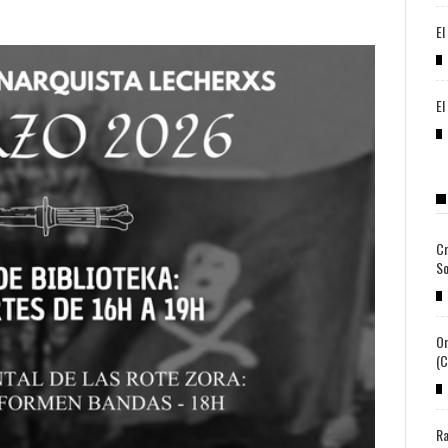
El
El
Cr
So
Or
(c
Ra