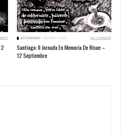
305 VIEWS
MENT
ACTIVIDADES
/
AGOSTO 3, 2026
NO COMMENT
 2
Santiago: II Jornada En Memoria De Risue –
12 Septiembre