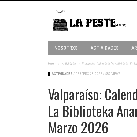
NOSOTRXS
ACTIVIDADES
AR
Home
Actividades
Valparaíso: Calendario De Actividades En L
ACTIVIDADES
/
FEBRERO 28, 2026
/
587 VIEWS
Valparaíso: Calen
La Biblioteka Ana
Marzo 2026