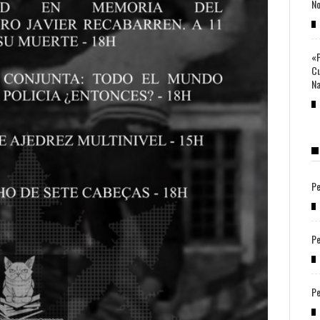
No
«P
Cu
Na
Pe
Pe
Pe