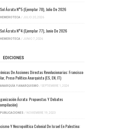
 Sol Ácrata N°5 (ejemplar 78), Julio De 2026
HEMEROTECA
/
JULIO 20, 2026
 Sol Ácrata N°4 (ejemplar 77), Junio De 2026
HEMEROTECA
/
JUNIO 7, 2026
EDICIONES
ónicas De Acciones Directas Revolucionarias: Francisco
lar, Preso Político Anarquista (ES, EN, IT)
ANARQUÍA Y ANARQUISMO
/
SEPTIEMBRE 1, 2024
ganización Ácrata: Propuestas Y Debates
ompilación)
PUBLICACIONES
/
NOVIEMBRE 19, 2023
cismo Y Necropolítica Colonial De Israel En Palestina: