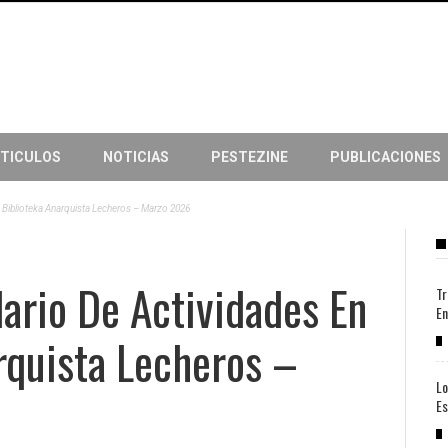
TICULOS
NOTICIAS
PESTEZINE
PUBLICACIONES
a Biblioteka Anarquista Lecheros – Marzo 2026
dario De Actividades En
Tr
En
rquista Lecheros –
Lo
Es