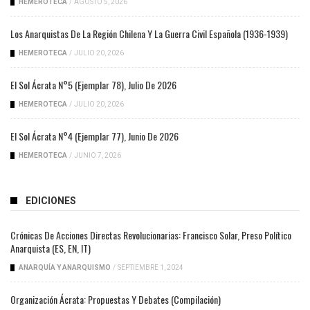
HEMEROTECA
/
AGOSTO 5, 2026
Los Anarquistas De La Región Chilena Y La Guerra Civil Española (1936-1939)
HEMEROTECA
/
JULIO 20, 2026
El Sol Ácrata N°5 (ejemplar 78), Julio De 2026
HEMEROTECA
/
JULIO 20, 2026
El Sol Ácrata N°4 (ejemplar 77), Junio De 2026
HEMEROTECA
/
JUNIO 7, 2026
EDICIONES
Crónicas De Acciones Directas Revolucionarias: Francisco Solar, Preso Político
Anarquista (ES, EN, IT)
ANARQUÍA Y ANARQUISMO
/
SEPTIEMBRE 1, 2024
Organización Ácrata: Propuestas Y Debates (compilación)