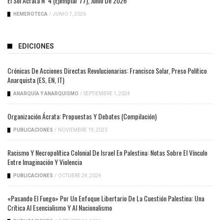
El Sol Ácrata N°4 (ejemplar 77), Junio De 2026
HEMEROTECA
/
JUNIO 7, 2026
EDICIONES
Crónicas De Acciones Directas Revolucionarias: Francisco Solar, Preso Político
Anarquista (ES, EN, IT)
ANARQUÍA Y ANARQUISMO
/
SEPTIEMBRE 1, 2024
Organización Ácrata: Propuestas Y Debates (compilación)
PUBLICACIONES
/
NOVIEMBRE 19, 2023
Racismo Y Necropolítica Colonial De Israel En Palestina: Notas Sobre El Vínculo
Entre Imaginación Y Violencia
PUBLICACIONES
/
OCTUBRE 24, 2024
«Pasando El Fuego» Por Un Enfoque Libertario De La Cuestión Palestina: Una
Crítica Al Esencialismo Y Al Nacionalismo