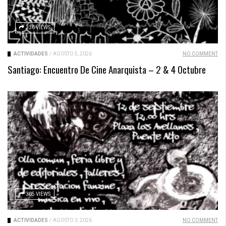
336 VIEWS
ACTIVIDADES
/
AGOSTO 5, 2026
NO COMMENT
Santiago: Encuentro De Cine Anarquista – 2 & 4 Octubre
305 VIEWS
ACTIVIDADES
/
AGOSTO 3, 2026
NO COMMENT