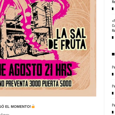
No
«P
Cu
Na
Pe
Pe
Pe
GÓ EL MOMENTO!