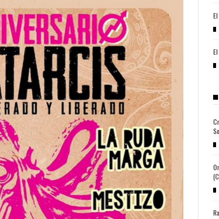
El
El
Cr
So
Or
(c
Ra