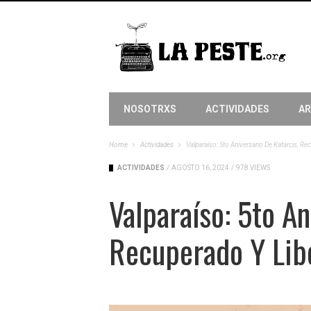
NOSOTRXS
ACTIVIDADES
AR
Home
Actividades
Valparaíso: 5to Aniversario De Katarcis, R
ACTIVIDADES
/
AGOSTO 16, 2024
/
978 VIEWS
Valparaíso: 5to An
Recuperado Y Lib