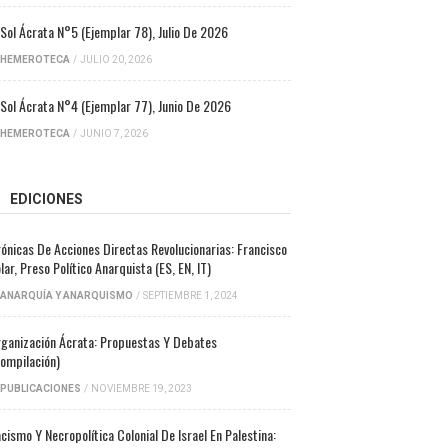
 Sol Ácrata N°5 (ejemplar 78), Julio De 2026
HEMEROTECA
/
JULIO 20, 2026
 Sol Ácrata N°4 (ejemplar 77), Junio De 2026
HEMEROTECA
/
JUNIO 7, 2026
EDICIONES
ónicas De Acciones Directas Revolucionarias: Francisco
lar, Preso Político Anarquista (ES, EN, IT)
ANARQUÍA Y ANARQUISMO
/
SEPTIEMBRE 1, 2024
ganización Ácrata: Propuestas Y Debates
ompilación)
PUBLICACIONES
/
NOVIEMBRE 19, 2023
cismo Y Necropolítica Colonial De Israel En Palestina: