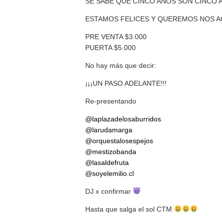
SE SABE QUE CINCO AÑOS SON CINCO 
ESTAMOS FELICES Y QUEREMOS NOS A
PRE VENTA $3.000
PUERTA $5.000
No hay más que decir:
¡¡¡UN PASO ADELANTE!!!
Re-presentando
@laplazadelosaburridos
@larudamarga
@orquestalosespejos
@mestizobanda
@lasaldefruta
@soyelemilio.cl
DJ x confirmar
Hasta que salga el sol CTM