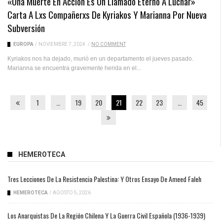
«Una Muerte En Acción Es Un Llamado Eterno A Luchar»
Carta A Lxs Compañerxs De Kyriakos Y Marianna Por Nueva
Subversión
EUROPA
/
NOVIEMBRE 7, 2024
/
NO COMMENT
Kyriakos nos ha dejado, murió en un departamento el jueves pasado.
Marianna se encuentra gravemente herida en el...
1
…
19
20
21
22
23
…
45
HEMEROTECA
Tres Lecciones De La Resistencia Palestina: Y Otros Ensayo De Ameed Faleh
HEMEROTECA
/
AGOSTO 5, 2026
Los Anarquistas De La Región Chilena Y La Guerra Civil Española (1936-1939)