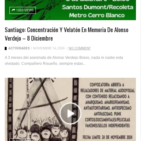
1033 VIEWS
Santiago: Concentración Y Velatón En Memoria De Alonso
Verdejo – 8 Diciembre
ACTIVIDADES
/
NOVIEMBRE 16, 2024
/
NO COMMENT
A 3 meses del asesinato de Alonso Verdejo Bravo, nada ni nadie esta
olvidado. Compañero Risueño, siempre estas...