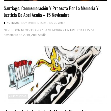
Santiago: Conmemoración Y Protesta Por La Memoria Y
Justicia De Abel Acuña – 15 Noviembre
NOTICIAS
/
NOVIEMBRE 12, 2024
/
NO COMMENT
NI PERDÓN NI OLVIDO POR LA MEMORIA Y LA JUSTICIA El 15 de
noviembre de 2019, Abel Acuña...
1302 VIEWS