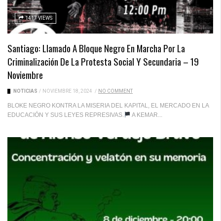
1417 VIEWS
Santiago: Llamado A Bloque Negro En Marcha Por La
Criminalización De La Protesta Social Y Secundaria – 19
Noviembre
NOTICIAS
/
NOVIEMBRE 18, 2024
/
NO COMMENT
BLOKE NEGRO KONTRA LA MISERIA DEL KAPITAL, EL MERCADO EN LA
EDUCACIÓN Y SUS LEYES REPRESIVAS.
A KEMAR...