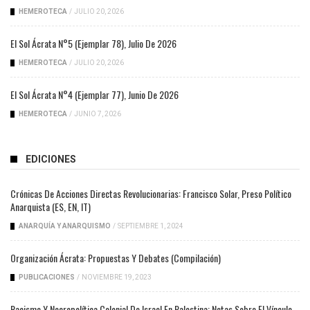
HEMEROTECA
/
JULIO 20, 2026
El Sol Ácrata N°5 (ejemplar 78), Julio De 2026
HEMEROTECA
/
JULIO 20, 2026
El Sol Ácrata N°4 (ejemplar 77), Junio De 2026
HEMEROTECA
/
JUNIO 7, 2026
EDICIONES
Crónicas De Acciones Directas Revolucionarias: Francisco Solar, Preso Político
Anarquista (ES, EN, IT)
ANARQUÍA Y ANARQUISMO
/
SEPTIEMBRE 1, 2024
Organización Ácrata: Propuestas Y Debates (compilación)
PUBLICACIONES
/
NOVIEMBRE 19, 2023
Racismo Y Necropolítica Colonial De Israel En Palestina: Notas Sobre El Vínculo