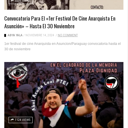
1035 VIEWS
Convocatoria Para El «1er Festival De Cine Anarquista En
Asunción» – Hasta El 30 Noviembre
ABYA YALA
/
NOVIEMBRE 14, 2024
/
NO COMMENT
1er festival de cine Anarquista en Asuncion/Paraguay convocatoria hasta el
30 de noviembre
1124 VIEWS